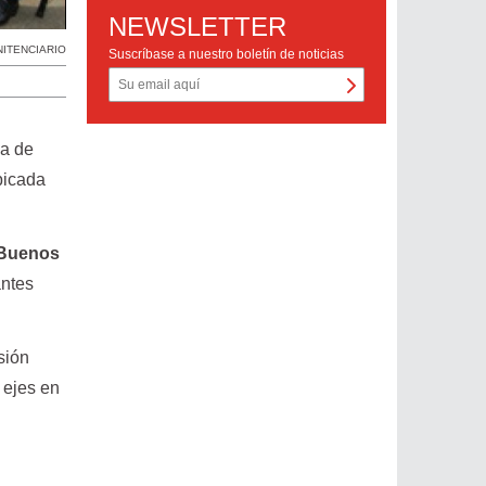
NEWSLETTER
NITENCIARIO
Suscríbase a nuestro boletín de noticias
ia de
bicada
 Buenos
antes
sión
 ejes en