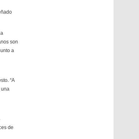
señado
la
anos son
junto a
sto. “A
: una
s
ices de