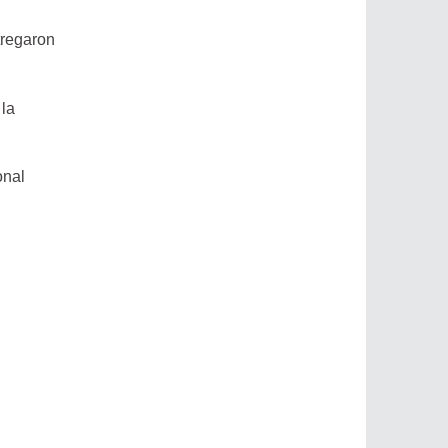
tregaron
 la
onal