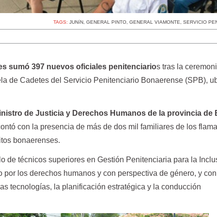
TAGS:
JUNíN
,
GENERAL PINTO
,
GENERAL VIAMONTE
,
SERVICIO PE
es sumó 397 nuevos oficiales penitenciario
s tras la ceremon
la de Cadetes del Servicio Penitenciario Bonaerense (SPB), u
inistro de Justicia y Derechos Humanos de la provincia de
 contó con la presencia de más de dos mil familiares de los flam
ritos bonaerenses.
ulo de técnicos superiores en Gestión Penitenciaria para la Inclu
to por los derechos humanos y con perspectiva de género, y con
as tecnologías, la planificación estratégica y la conducción