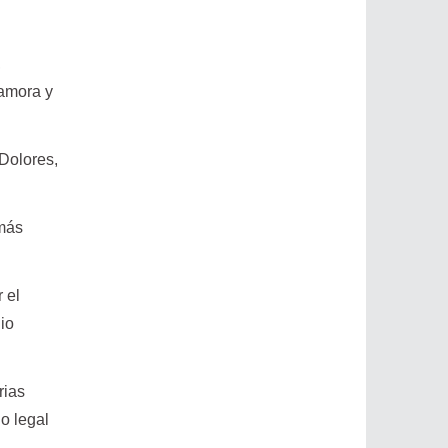
,
Zamora y
 Dolores,
omás
 el
io
rias
lo legal