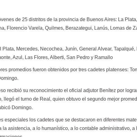
óvenes de 25 distritos de la provincia de Buenos Aires: La Plata
a, Florencio Varela, Quilmes, Berazategui, Lanús, Lomas de 
l Plata, Mercedes, Necochea, Junín, General Alvear, Tapalqué,
onte, Azul, Las Flores, Alberti, San Pedro y Ramallo
ores promedios fueron obtenidos por tres cadetes platenses: T
Domingo.
o recibió su reconocimiento el oficial adjutor Benítez por lograr
, llegó el turno de Real, quien obtuvo el segundo mejor promed
e ubicó Domingo.
 especiales los cadetes que se destacaron en diferentes mate
 la asistencia, a lo humanístico, a lo contable administrativo, a 
formaciones.