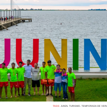
TAGS:
JUNíN
,
TURISMO
,
TEMPORADA DE VERA