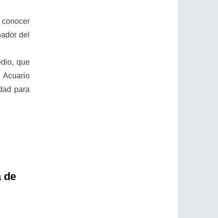
a conocer
nador del
edio, que
 Acuario
idad para
a de