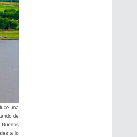
oduce una
utando de
de Buenos
idas a lo