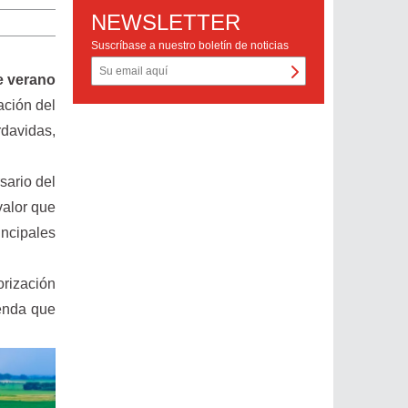
NEWSLETTER
Suscríbase a nuestro boletín de noticias
 verano
ación del
avidas,
sario del
valor que
incipales
orización
senda que