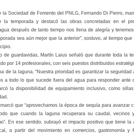
 de la Sociedad de Fomento del PNLG, Fernando Di Pierro, man
 de la temporada y destacó las obras concretadas en el pre
agua después de tanto tiempo nos llena de alegría y tenemo
porada sea aún mejor que la anterior”, sostuvo, al tiempo que 
cipio.
o de guardavidas, Martín Laius señaló que durante toda la 
ado por 14 profesionales, con seis puestos distribuidos estraté
a de la laguna. “Nuestra prioridad es garantizar la seguridad 
s a todo lo que sucede fuera del agua para responder ante 
rcó la disponibilidad de equipamiento inclusivo, como sillas
dad.
i remarcó que “aprovechamos la época de sequía para avanzar 
odo que cuando la laguna recuperara su caudal, vecinos y 
mo”. En ese sentido, subrayó el impacto positivo que tiene la 
cal, a partir del movimiento en comercios, gastronomía y f