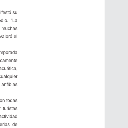
ifestó su
dio. “La
s muchas
valoró el
temporada
gicamente
acuática,
cualquier
 anfibias
con todas
turistas
actividad
erias de