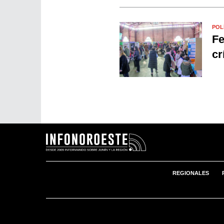
POL
Fe
cr
REGIONALES