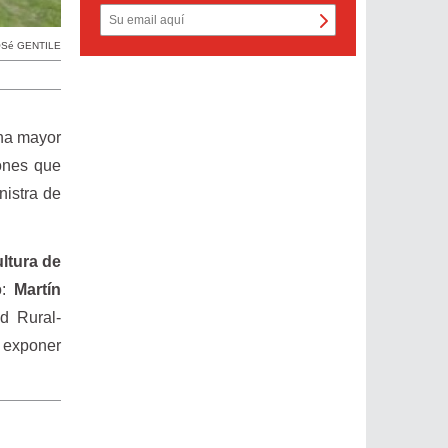
OSé GENTILE
una mayor
iones que
nistra de
ultura de
o:
Martín
d Rural-
e exponer