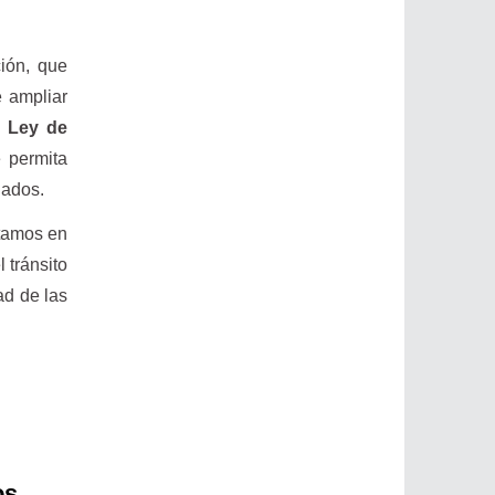
ión, que
e ampliar
a Ley de
 permita
lados.
stamos en
 tránsito
ad de las
os