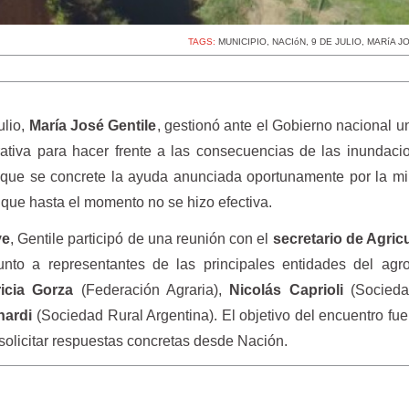
TAGS:
MUNICIPIO
,
NACIóN
,
9 DE JULIO
,
MARíA J
ulio,
María José Gentile
, gestionó ante el Gobierno nacional 
ativa para hacer frente a las consecuencias de las inundac
mó que se concrete la ayuda anunciada oportunamente por la mi
, que hasta el momento no se hizo efectiva.
ve
, Gentile participó de una reunión con el
secretario de Agric
junto a representantes de las principales entidades del agr
ricia Gorza
(Federación Agraria),
Nicolás Caprioli
(Socieda
nardi
(Sociedad Rural Argentina). El objetivo del encuentro fu
y solicitar respuestas concretas desde Nación.