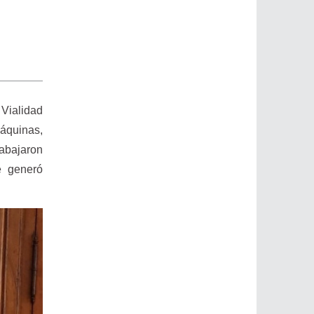
 Vialidad
áquinas,
rabajaron
e generó