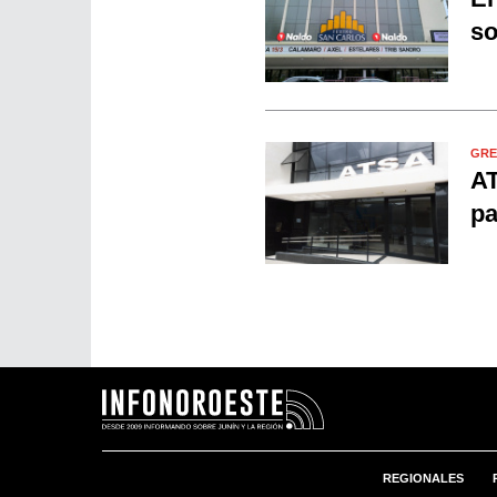
so
GRE
AT
pa
REGIONALES