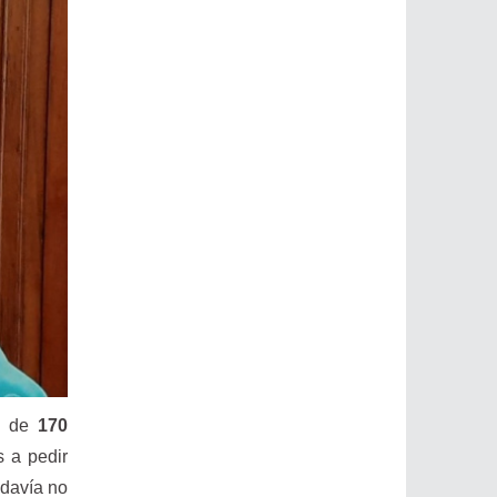
ío de
170
 a pedir
odavía no