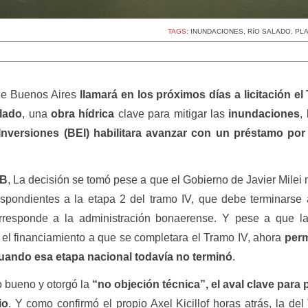
TAGS:
INUNDACIONES
,
RíO SALADO
,
PL
 de Buenos Aires
llamará en los próximos días a licitación e
alado
, una
obra hídrica
clave para mitigar las
inundaciones
,
nversiones (BEI) habilitara avanzar con un préstamo po
IB
, La decisión se tomó pese a que el Gobierno de Javier Milei
respondientes a la etapa 2 del tramo IV, que debe terminarse
rresponde a la administración bonaerense. Y pese a que la
el financiamiento a que se completara el Tramo IV, ahora
perm
cuando esa etapa nacional todavía no terminó
.
to bueno y otorgó la
“no objeción técnica”, el aval clave para
io
. Y como confirmó el propio Axel Kicillof horas atrás, la de