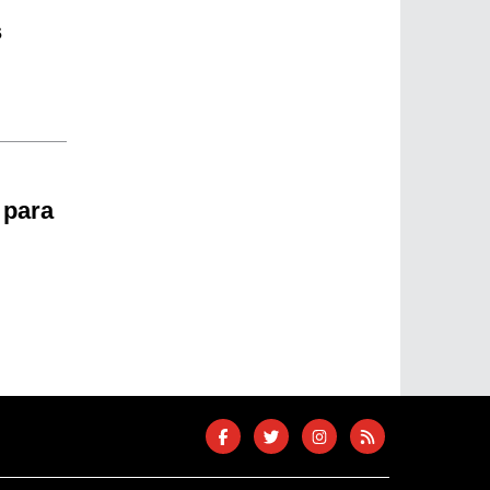
s
 para