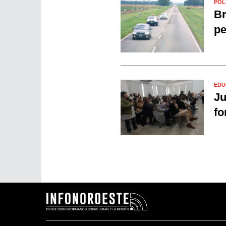
POL
Br
pe
EDU
Ju
fo