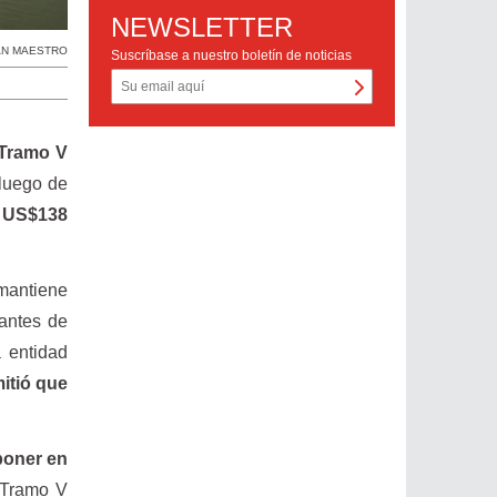
NEWSLETTER
AN MAESTRO
Suscríbase a nuestro boletín de noticias
l Tramo V
 luego de
r US$138
 mantiene
 antes de
 entidad
itió que
 poner en
l Tramo V