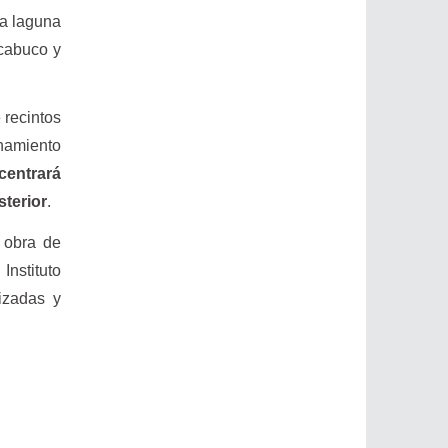
la laguna
cabuco y
 recintos
onamiento
centrará
sterior
.
a obra de
nstituto
lizadas y