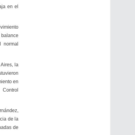
aja en el
vimiento
l balance
el normal
Aires, la
stuvieron
miento en
 Control
ernández,
cia de la
rnadas de