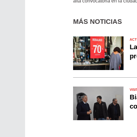
alta convocatoria en la ciuda
MÁS NOTICIAS
ACT
La
pr
VISI
Bi
co