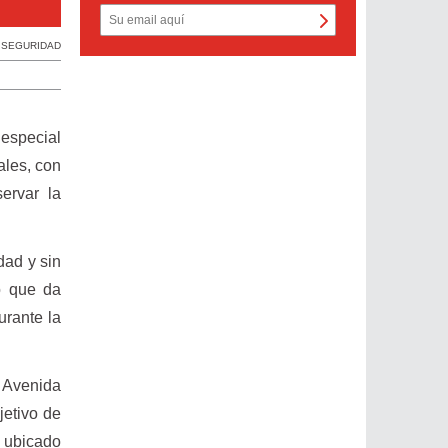
Foto: Grupo La Verdad
 SEGURIDAD
 especial
ales, con
ervar la
dad y sin
lo que da
urante la
o Avenida
jetivo de
e ubicado