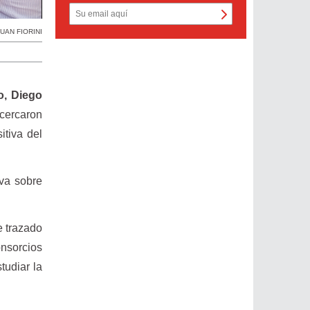
JUAN FIORINI
o, Diego
acercaron
itiva del
iva sobre
e trazado
onsorcios
tudiar la