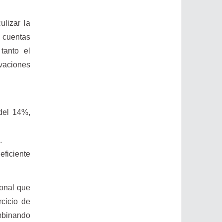
lizar la
 cuentas
tanto el
rvaciones
del 14%,
.
ficiente
ional que
cicio de
ombinando