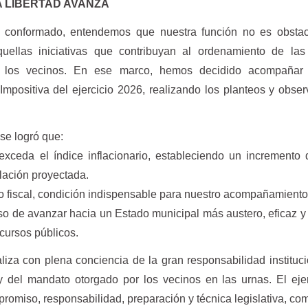
A LIBERTAD AVANZA
conformado, entendemos que nuestra función no es obstacu
uellas iniciativas que contribuyan al ordenamiento de las
e los vecinos. En ese marco, hemos decidido acompañar 
mpositiva del ejercicio 2026, realizando los planteos y obse
se logró que:
a el índice inflacionario, estableciendo un incremento 
flación proyectada.
 fiscal, condición indispensable para nuestro acompañamiento
 avanzar hacia un Estado municipal más austero, eficaz y e
ecursos públicos.
iza con plena conciencia de la gran responsabilidad instituc
del mandato otorgado por los vecinos en las urnas. El ejer
promiso, responsabilidad, preparación y técnica legislativa, c