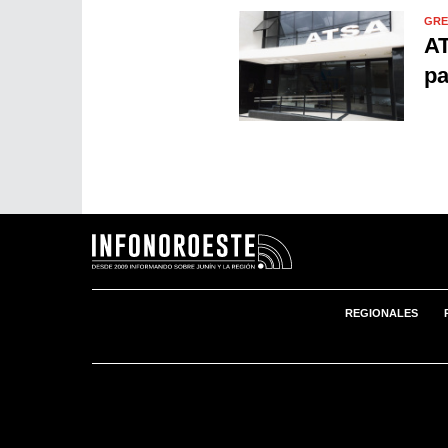
GRE
AT
pa
REGIONALES