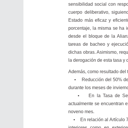
sensibilidad social con respo
cuerpo deliberativo, siguien
Estado más eficaz y eficien
porcentaje, la misma se ha id
desde el bloque de la Alian
tareas de bacheo y ejecució
dichas obras. Asimismo, requ
la derogación de esta tasa y d
Además, como resultado del t
• Reducción del 50% de la
durante los meses de inviern
• En la Tasa de Segurida
actualmente se encuentran ex
noveno mes.
• En relación al Artículo 72,
interiores como en exterio