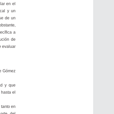
lar en el
scal y un
rse de un
obstante,
ecífica a
cución de
e evaluar
de Gómez
ad y que
 hasta el
 tanto en
arte del