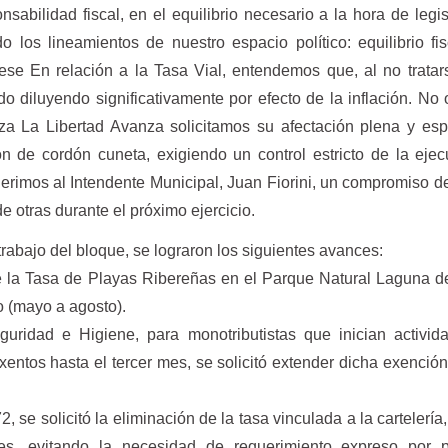
nsabilidad fiscal, en el equilibrio necesario a la hora de legis
do los lineamientos de nuestro espacio político: equilibrio fi
tese En relación a la Tasa Vial, entendemos que, al no trata
o diluyendo significativamente por efecto de la inflación. No 
za La Libertad Avanza solicitamos su afectación plena y esp
n de cordón cuneta, exigiendo un control estricto de la eje
erimos al Intendente Municipal, Juan Fiorini, un compromiso d
e otras durante el próximo ejercicio.
rabajo del bloque, se lograron los siguientes avances:
 Tasa de Playas Ribereñas en el Parque Natural Laguna 
o (mayo a agosto).
d e Higiene, para monotributistas que inician activid
entos hasta el tercer mes, se solicitó extender dicha exención
 se solicitó la eliminación de la tasa vinculada a la cartelería,
res, evitando la necesidad de requerimiento expreso por p