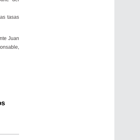
as tasas
ente Juan
onsable,
os