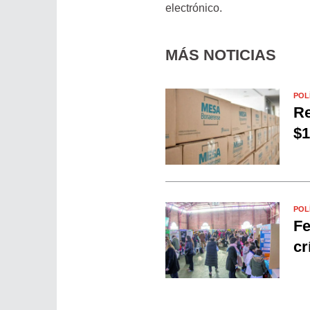
electrónico.
MÁS NOTICIAS
POL
Re
$1
POL
Fe
cr