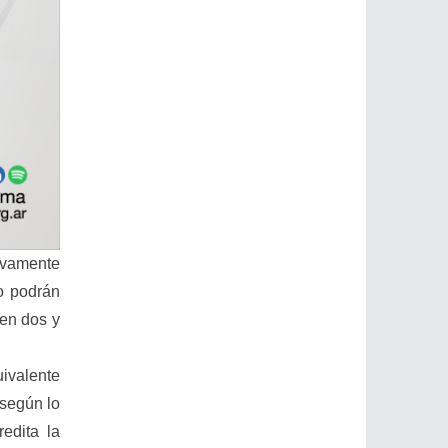
sivamente
co podrán
 en dos y
uivalente
 según lo
edita la