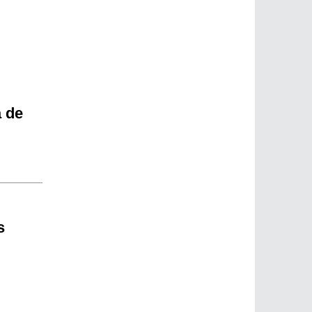
a de
s