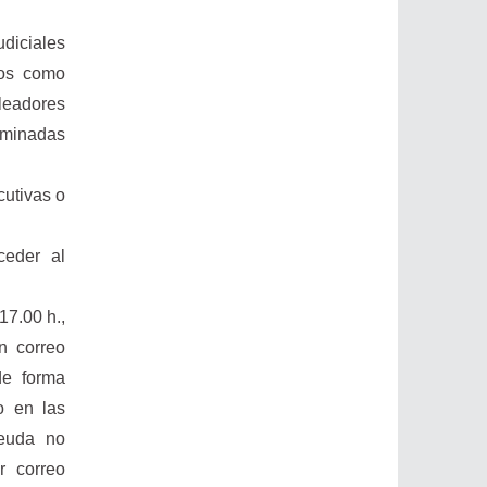
diciales
ados como
pleadores
rminadas
cutivas o
ceder al
17.00 h.,
n correo
de forma
o en las
euda no
r correo