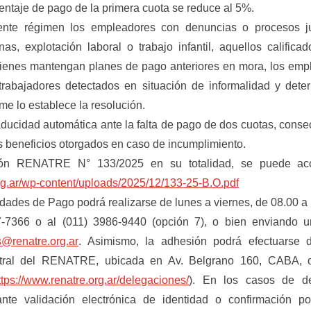
ntaje de pago de la primera cuota se reduce al 5%.
ente régimen los empleadores con denuncias o procesos ju
as, explotación laboral o trabajo infantil, aquellos calific
 quienes mantengan planes de pago anteriores en mora, los em
rabajadores detectados en situación de informalidad y dete
me lo establece la resolución.
aducidad automática ante la falta de pago de dos cuotas, conse
os beneficios otorgados en caso de incumplimiento.
ción RENATRE N° 133/2025 en su totalidad, se puede ac
rg.ar/wp-content/uploads/
2025/12/133-25-B.O.pdf
dades de Pago podrá realizarse de lunes a viernes, de 08.00 a 
-7366 o al (011) 3986-9440 (opción 7), o bien enviando u
@renatre.org.ar
. Asimismo, la adhesión podrá efectuarse 
tral del RENATRE, ubicada en Av. Belgrano 160, CABA, 
ttps://www.renatre.org.ar/
delegaciones/
). En los casos de d
ante validación electrónica de identidad o confirmación po