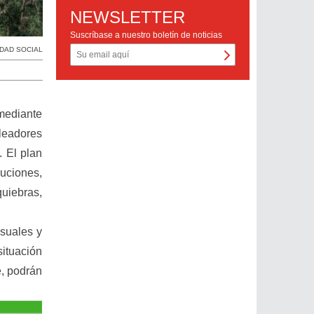
NEWSLETTER
Suscríbase a nuestro boletín de noticias
IDAD SOCIAL
mediante
leadores
. El plan
buciones,
uiebras,
nsuales y
situación
e, podrán