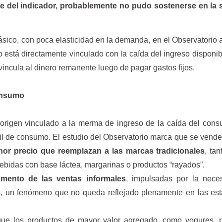
e del indicador, probablemente no pudo sostenerse en la
ásico, con poca elasticidad en la demanda, en el Observatorio 
está directamente vinculado con la caída del ingreso disponib
vincula al dinero remanente luego de pagar gastos fijos.
onsumo
 origen vinculado a la merma de ingreso de la caída del con
fil de consumo. El estudio del Observatorio marca que se ven
nor precio que reemplazan a las marcas tradicionales
, tan
bebidas con base láctea, margarinas o productos “rayados”.
mento de las ventas informales
, impulsadas por la nece
, un fenómeno que no queda reflejado plenamente en las est
que los productos de mayor valor agregado, como yogures, p