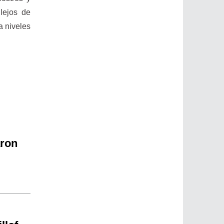
lejos de
a niveles
aron