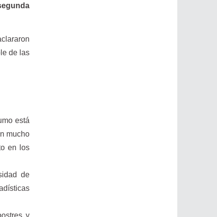
 segunda
aclararon
le de las
sumo está
den mucho
to en los
sidad de
adísticas
ostres y