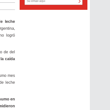
e leche
rgentina,
no logró
io de del
 la caída
ismo mes
de leche
nsumo en
midieron