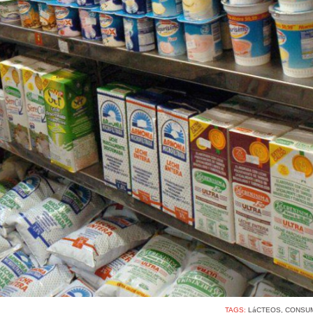
TAGS:
LáCTEOS
,
CONSUM