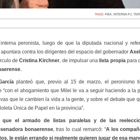
TAGS:
PBA
,
INTERNA PJ
,
TER
 interna peronista, luego de que la diputada nacional y refe
, apuntara contra los dirigentes del espacio del gobernador
Axel
irculo de
Cristina Kirchner
, de impulsar una
lista propia
para 
naerense
.
García
planteó que, previo al 15 de marzo, el peronismo t
 “con el ahogamiento que Milei le va a seguir haciendo a la p
vas que le cambien la vida a la gente, y sobre el debate que q
oleta Única de Papel en la provincia”.
que el armado de listas paralelas y de las reelecci
x
senadora bonaerense
, tras lo cual remarcó: “
A los compañ
, le están errando si realmente quieren jugar de esa man