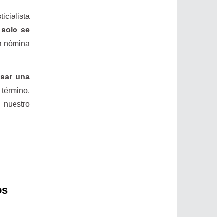
cialista
e
solo se
na nómina
lsar una
 término.
 nuestro
os