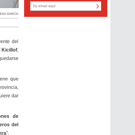
ESA GARCíA
rente del
 Kicillof
,
quedarse
iene que
rovincia,
uiere dar
ones de
eros del
era
”.