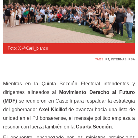
Foto: X @Carli_bianco
TAGS:
PJ
,
INTERNAS
,
PBA
Mientras en la Quinta Sección Electoral intendentes y
dirigentes alineados al
Movimiento Derecho al Futuro
(MDF)
se reunieron en Castelli para respaldar la estrategia
del gobernador
Axel Kicillof
de avanzar hacia una lista de
unidad en el PJ bonaerense, el mensaje político empieza a
resonar con fuerza también en la
Cuarta Sección.
El encuentro, encabezado por los ministros provinciales