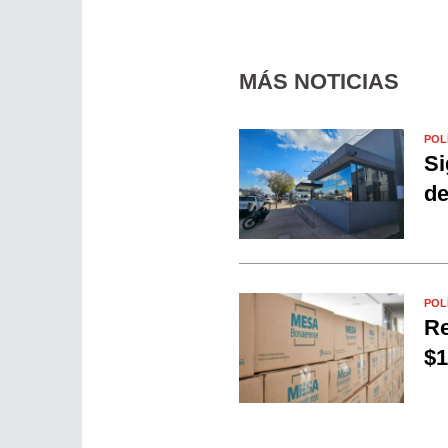
MÁS NOTICIAS
POL
Si
de
POL
Re
$1