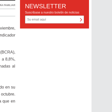
NEWSLETTER
íA FAMILIAR
Suscríbase a nuestro boletín de noticias
viembre,
indicador
a (BCRA),
ó a 8,8%,
nadas al
ado en su
 octubre.
ya que en