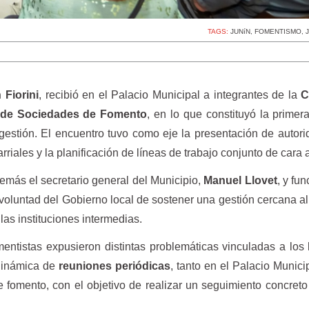
TAGS:
JUNíN
,
FOMENTISMO
,
 Fiorini
, recibió en el Palacio Municipal a integrantes de la
C
n de Sociedades de Fomento
, en lo que constituyó la primer
 gestión. El encuentro tuvo como eje la presentación de autori
rriales y la planificación de líneas de trabajo conjunto de cara 
demás el secretario general del Municipio,
Manuel Llovet
, y fu
 voluntad del Gobierno local de sostener una gestión cercana al t
as instituciones intermedias.
mentistas expusieron distintas problemáticas vinculadas a los 
dinámica de
reuniones periódicas
, tanto en el Palacio Munic
 fomento, con el objetivo de realizar un seguimiento concret