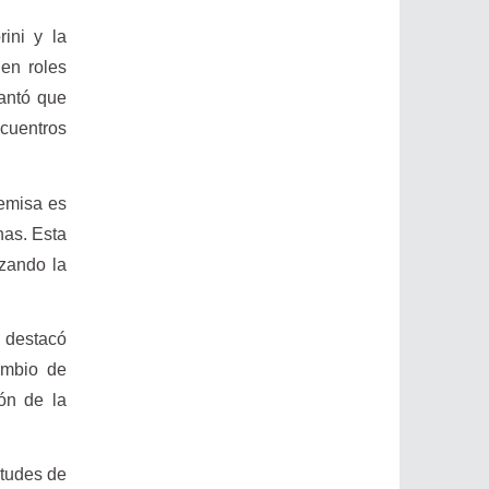
ini y la
 en roles
lantó que
ncuentros
remisa es
nas. Esta
izando la
, destacó
ambio de
ión de la
etudes de