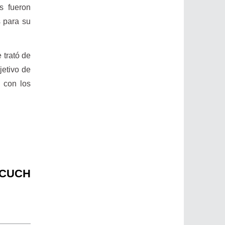
s fueron
s para su
 trató de
jetivo de
l con los
l CUCH