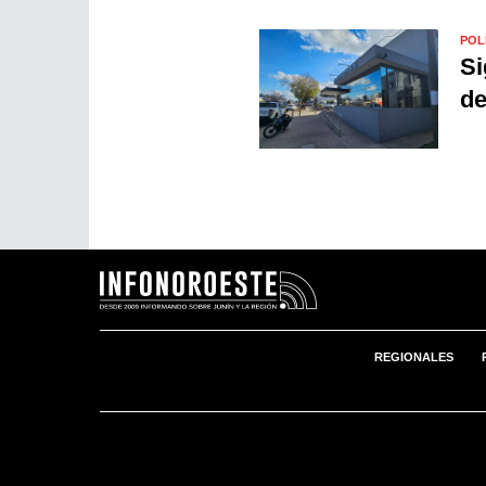
POL
Si
de
REGIONALES