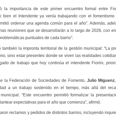
 la importancia de este primer encuentro formal entre Fior
i bien el Intendente ya venía trabajando con el fomentismo
permitió ordenar una agenda común para el año”. Además, ade
has reuniones que se desarrollarán a lo largo de 2026, con e
roblemáticas puntuales de cada barrio”.
 también la impronta territorial de la gestión municipal: “La p
orio, sino estar presentes donde se viven las realidades cotidia
ado de trabajo que hoy continúa el intendente Fiorini, prior
e de la Federación de Sociedades de Fomento,
Julio Miguenz
idad a un trabajo sostenido en el tiempo, más allá del rec
 municipal. “Este encuentro permitió formalizar la presentac
lantear expectativas para el año que comienza”, afirmó.
aron reclamos y pedidos de distintos barrios, incluyendo inqui