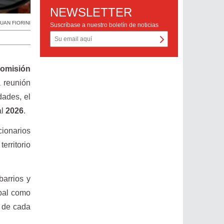
NEWSLETTER
JUAN FIORINI
Suscríbase a nuestro boletín de noticias
omisión
a reunión
dades, el
al
2026
.
ncionarios
erritorio
barrios y
ipal como
o de cada