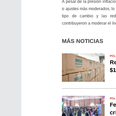
A pesar de la presión inflac
o ajustes más moderados, lo 
tipo de cambio y las red
contribuyeron a moderar el ín
MÁS NOTICIAS
POL
Re
$1
POL
Fe
cr