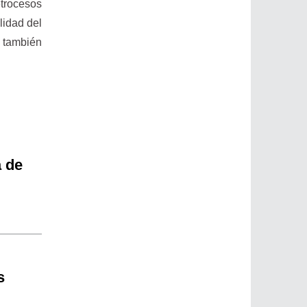
etrocesos
lidad del
 también
a de
s