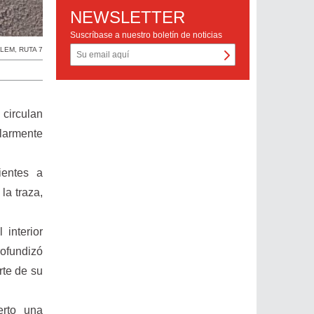
NEWSLETTER
Suscríbase a nuestro boletín de noticias
ALEM
,
RUTA 7
 circulan
ularmente
ientes a
la traza,
 interior
rofundizó
rte de su
erto una