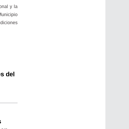
onal y la
unicipio
ndiciones
s del
s