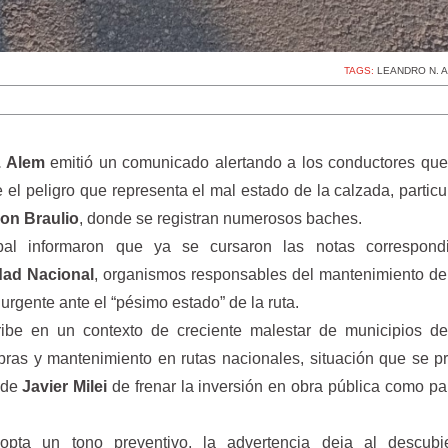
TAGS:
LEANDRO N. 
. Alem
emitió un comunicado alertando a los conductores que
 el peligro que representa el mal estado de la calzada, partic
on Braulio
, donde se registran numerosos baches.
pal informaron que ya se cursaron las notas correspond
idad Nacional
, organismos responsables del mantenimiento de 
rgente ante el “pésimo estado” de la ruta.
ibe en un contexto de creciente malestar de municipios del
bras y mantenimiento en rutas nacionales, situación que se p
o de
Javier Milei
de frenar la inversión en obra pública como pa
pta un tono preventivo, la advertencia deja al descubi