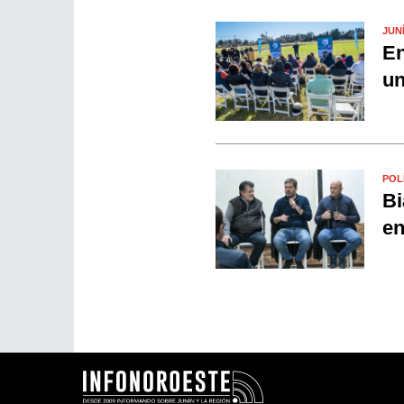
JUN
En
un
POL
Bi
en