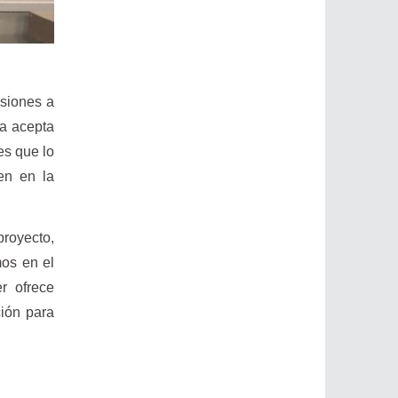
isiones a
ya acepta
es que lo
en en la
proyecto,
os en el
r ofrece
ción para