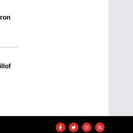
aron
llof