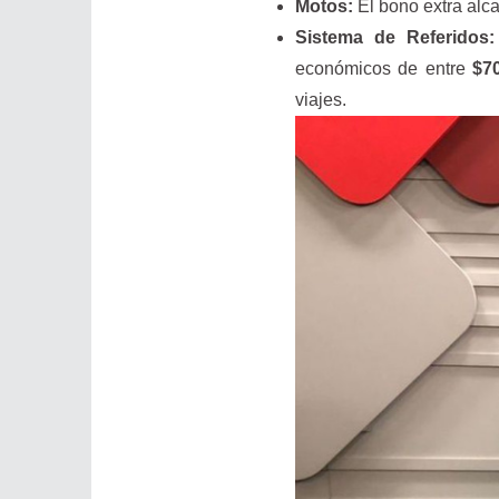
Motos:
El bono extra alc
Sistema de Referidos:
económicos de entre
$7
viajes.