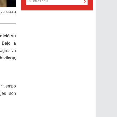
 VERONELLI
inició su
. Bajo la
agresiva
ivilcoy,
or tiempo
ajes son