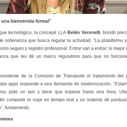
le una bienvenida formal"
gue tecnológico, la concejal LLA
Belén Veronelli
, brindó prec
de ordenanza que busca regular la actividad. "La plataforma 
como seguro y registro profesional. Entrar van a entrar; lo mejor 
nza que les dé un marco regulatorio para que no funcion
 presidente de la Comisión de Transporte el tratamiento del 
estas apps responde a una demanda de modernización. "Estam
hoy pide un taxi y tiene que esperar hasta una hora; Ube
der compartir el viaje en tiempo real y un sistema de puntua
io", fundamentó.
emises