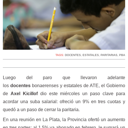
TAGS:
DOCENTES
,
ESTATALES
,
PARITARIAS
,
PBA
Luego del paro que llevaron adelante
los
docentes
bonaerenses y estatales de ATE, el Gobierno
de
Axel Kicillof
dio este miércoles un paso clave para
acordar una suba salarial: ofreció un 9% en tres cuotas y
quedó a un paso de cerrar la paritaria.
En una reunión en La Plata, la Provincia ofertó un aumento
en tres partes: al 1,5% ya abonado en febrero, le sumará un