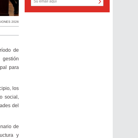
IONES 2026
ríodo de
 gestión
ipal para
ipio, los
 social,
dades del
enario de
uctura y