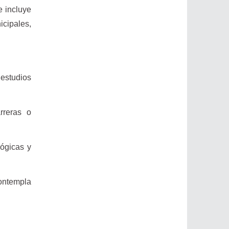
e incluye
cipales,
 estudios
rreras o
lógicas y
contempla