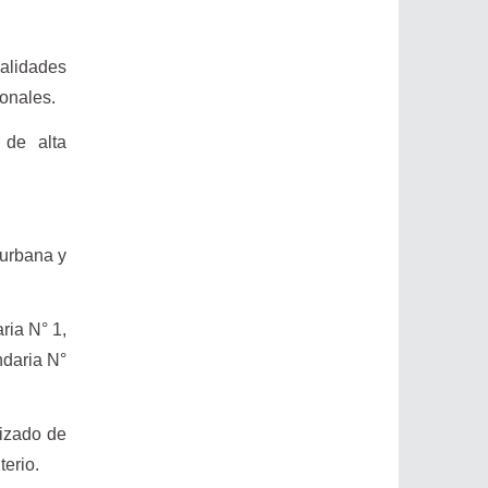
calidades
onales.
 de alta
 urbana y
ria N° 1,
ndaria N°
lizado de
terio.