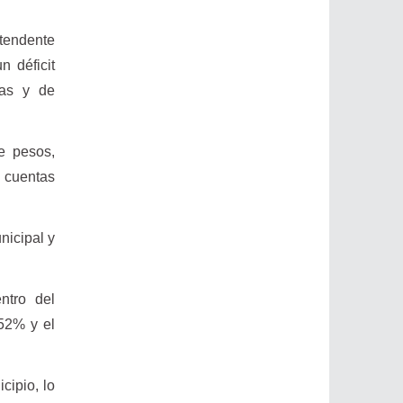
ntendente
n déficit
vas y de
de pesos,
 cuentas
nicipal y
ntro del
52% y el
cipio, lo