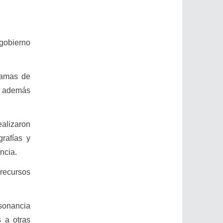
 gobierno
camas de
l, además
ealizaron
grafías y
ncia.
 recursos
sonancia
s a otras