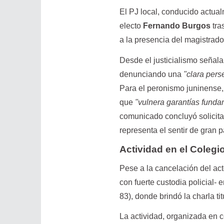
El PJ local, conducido actua
electo
Fernando Burgos
tra
a la presencia del magistrad
Desde el justicialismo señala
denunciando una
"clara pers
Para el peronismo juninense,
que
"vulnera garantías funda
comunicado concluyó solicitan
representa el sentir de gran 
Actividad en el Coleg
Pese a la cancelación del a
con fuerte custodia policial- 
83), donde brindó la charla ti
La actividad, organizada en 