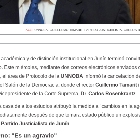
TAGS:
UNNOBA
,
GUILLERMO TAMARIT
,
PARTIDO JUSTICIALISTA
,
CARLOS 
académica y de distinción institucional en Junín terminó convi
ico. Este miércoles, mediante dos correos electrónicos enviados 
, el área de Protocolo de la
UNNOBA
informó la cancelación d
 el Salón de la Democracia, donde el rector
Guillermo Tamarit
i
al vicepresidente de la Corte Suprema,
Dr. Carlos Rosenkrantz
.
la casa de altos estudios atribuyó la medida a "cambios en la a
mediatamente después de que tomara estado público un explosi
Partido Justicialista de Junín
.
smo: "Es un agravio"