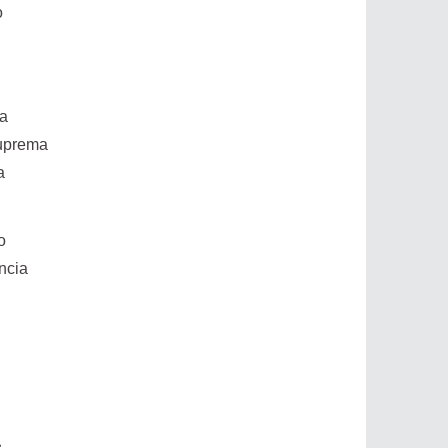
o
la
Suprema
a
o
ncia
s