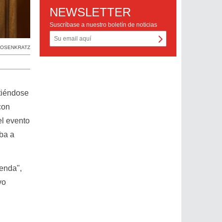
NEWSLETTER
Suscríbase a nuestro boletín de noticias
ROSENKRATZ
rtiéndose
con
el evento
ba a
genda",
vo