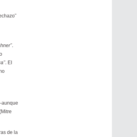
rechazo"
chner"
.
so
ca"
. El
 no
 -aunque
(Mitre
ras de la