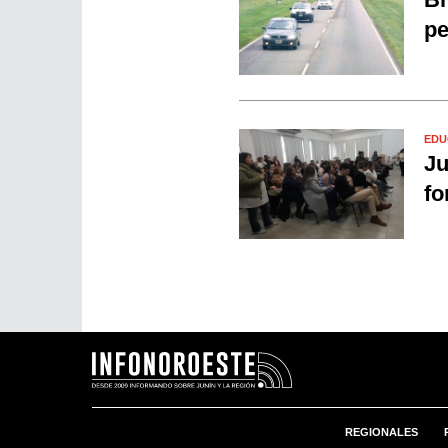
pe
EDU
Ju
fo
REGIONALES