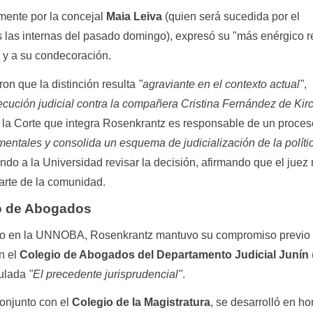
lmente por la concejal
Maia Leiva
(quien será sucedida por el
s las internas del pasado domingo), expresó su "más enérgico 
o y a su condecoración.
ron que la distinción resulta
"agraviante en el contexto actual"
,
ecución judicial contra la compañera Cristina Fernández de Kir
 la Corte que integra Rosenkrantz es responsable de un proce
mentales y consolida un esquema de judicialización de la políti
do a la Universidad revisar la decisión, afirmando que el juez
parte de la comunidad.
io de Abogados
cto en la UNNOBA, Rosenkrantz mantuvo su compromiso previo
en el
Colegio de Abogados del Departamento Judicial Junín
tulada
"El precedente jurisprudencial"
.
conjunto con el
Colegio de la Magistratura
, se desarrolló en ho