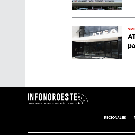
GRE
AT
pa
REGIONALES