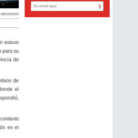
E ABOGADOS
ín estuvo
o para su
vincia de
mbios de
 donde el
espondió,
 contexto
ión en el