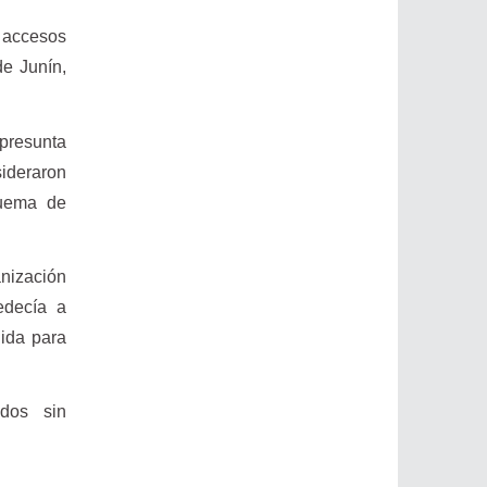
s accesos
de Junín,
presunta
ideraron
quema de
anización
edecía a
dida para
ados sin