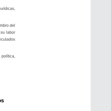
urídicas,
embro del
 su labor
inculados
política,
os