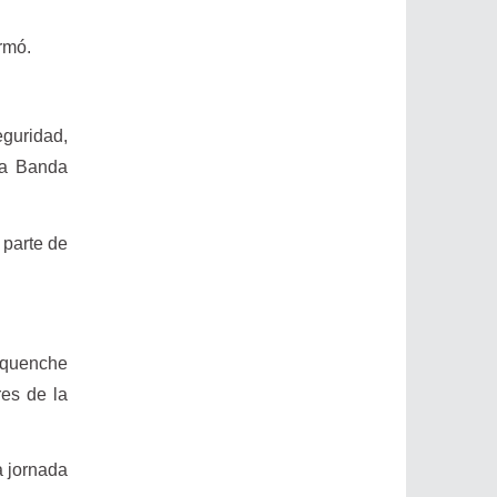
irmó.
eguridad,
la Banda
 parte de
auquenche
res de la
a jornada