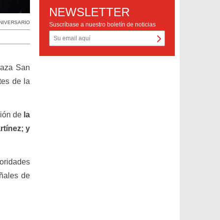
NEWSLETTER
ANIVERSARIO
Suscríbase a nuestro boletín de noticias
Plaza San
tes de la
ción de
la
rtínez; y
oridades
eñales de