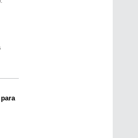
.
s
 para