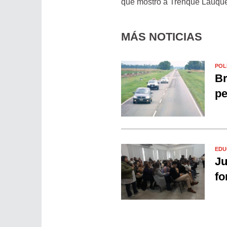
que mostró a Trenque Lauque
MÁS NOTICIAS
POL
Br
pe
EDU
Ju
fo