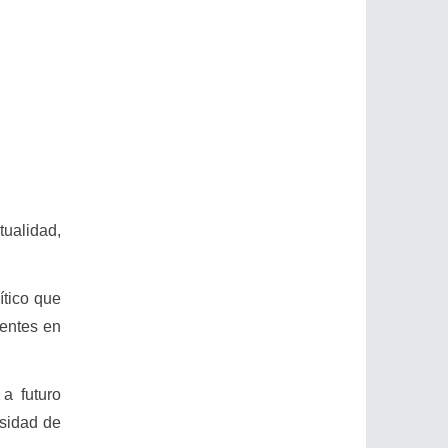
tualidad,
ítico que
nentes en
 a futuro
esidad de