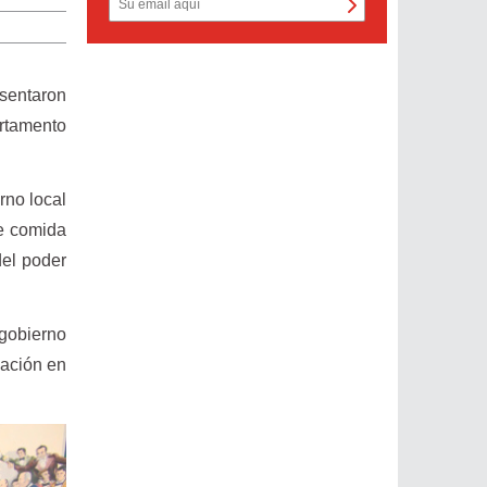
entaron
rtamento
rno local
de comida
del poder
gobierno
uación en