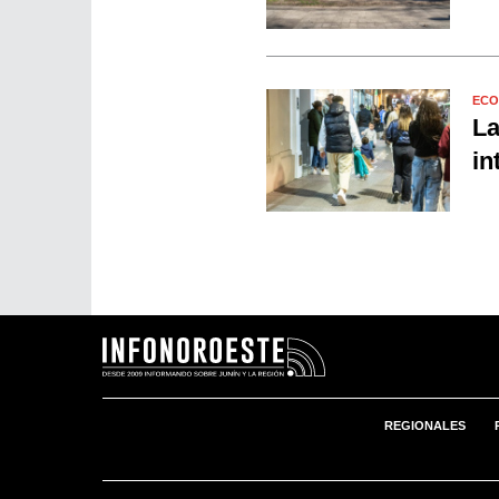
ECO
La
in
REGIONALES