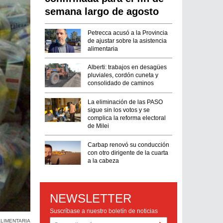
semana largo de agosto
Petrecca acusó a la Provincia
de ajustar sobre la asistencia
alimentaria
Alberti: trabajos en desagües
pluviales, cordón cuneta y
consolidado de caminos
La eliminación de las PASO
sigue sin los votos y se
complica la reforma electoral
de Milei
Carbap renovó su conducción
con otro dirigente de la cuarta
a la cabeza
NEWSLETTER
Suscríbase a nuestro boletín de noticias
ALIMENTARIA