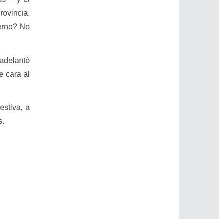
rovincia.
ierno? No
.
 adelantó
e cara al
estiva, a
s.