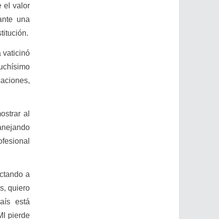
 el valor
 ante una
titución.
 vaticinó
uchísimo
aciones,
ostrar al
manejando
ofesional
ectando a
s, quiero
aís está
I pierde