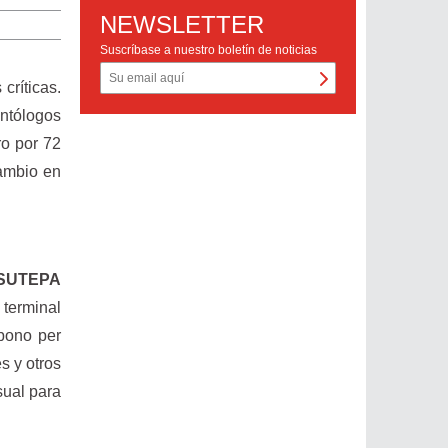
NEWSLETTER
Suscríbase a nuestro boletín de noticias
críticas.
ntólogos
ro por 72
cambio en
o SUTEPA
 terminal
 bono per
s y otros
sual para