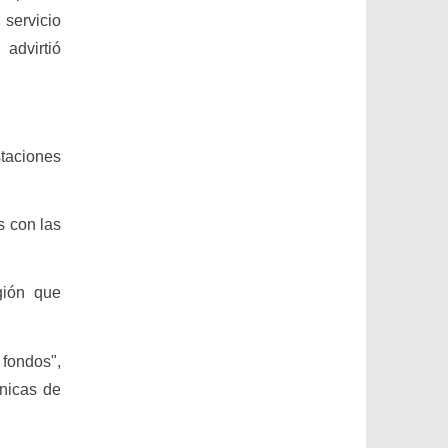
 servicio
advirtió
staciones
s con las
egión que
fondos",
nicas de