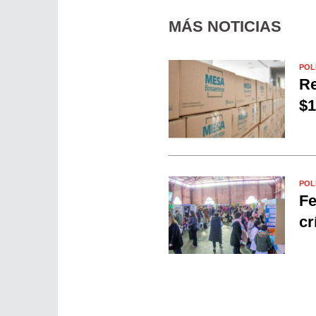
MÁS NOTICIAS
POL
Re
$1
POL
Fe
cr