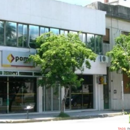
TAGS:
P