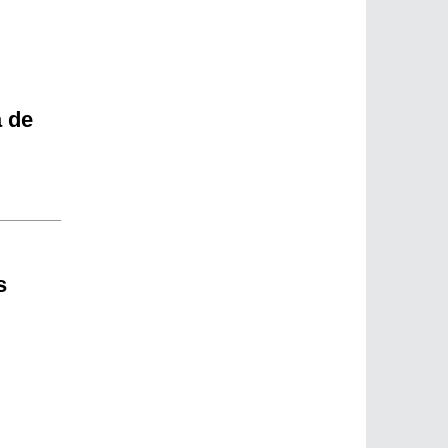
a de
s