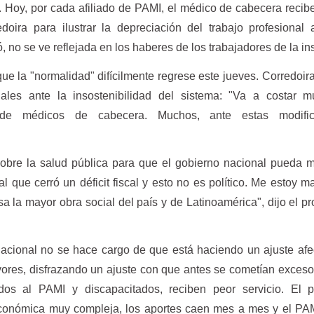
. Hoy, por cada afiliado de PAMI, el médico de cabecera recibe
edoira para ilustrar la depreciación del trabajo profesional
 no se ve reflejada en los haberes de los trabajadores de la ins
ue la "normalidad" difícilmente regrese este jueves. Corredoira
ales ante la insostenibilidad del sistema: "Va a costar m
 de médicos de cabecera. Muchos, ante estas modific
obre la salud pública para que el gobierno nacional pueda m
l que cerró un déficit fiscal y esto no es político. Me estoy 
sa la mayor obra social del país y de Latinoamérica", dijo el pr
nacional no se hace cargo de que está haciendo un ajuste af
ores, disfrazando un ajuste con que antes se cometían exceso
ados al PAMI y discapacitados, reciben peor servicio. El p
conómica muy compleja, los aportes caen mes a mes y el PAM