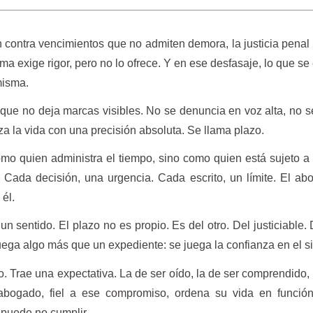
 contra vencimientos que no admiten demora, la justicia penal
tema exige rigor, pero no lo ofrece. Y en ese desfasaje, lo que se
 misma.
que no deja marcas visibles. No se denuncia en voz alta, no s
iza la vida con una precisión absoluta. Se llama plazo.
mo quien administra el tiempo, sino como quien está sujeto a
. Cada decisión, una urgencia. Cada escrito, un límite. El a
 él.
n sentido. El plazo no es propio. Es del otro. Del justiciable.
uega algo más que un expediente: se juega la confianza en el s
so. Trae una expectativa. La de ser oído, la de ser comprendido, 
abogado, fiel a ese compromiso, ordena su vida en funció
puede no cumplir.