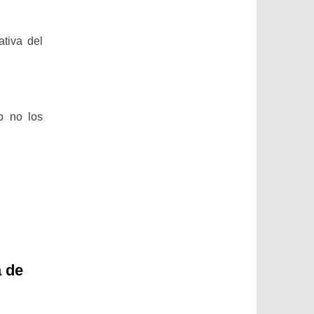
tiva del
o no los
a de