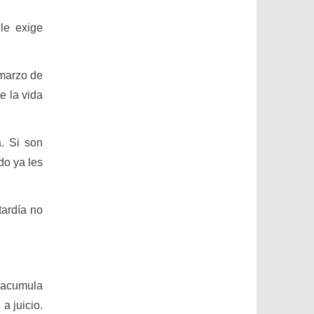
le exige
 marzo de
e la vida
a. Si son
do ya les
tardía no
s acumula
a juicio.