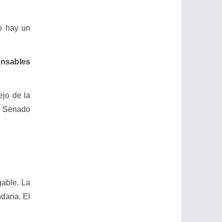
o hay un
onsables
ejo de la
l Senado
gable. La
daria. El