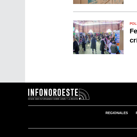
POL
Fe
cr
REGIONALES