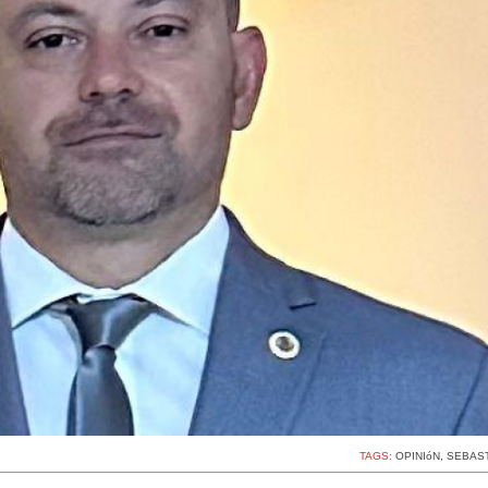
TAGS:
OPINIóN
,
SEBAST