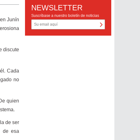
NEWSLETTER
Suscríbase a nuestro boletín de noticias
 en Junín
 erosiona
e discute
 él. Cada
bogado no
 De quien
istema.
la de ser
n de esa