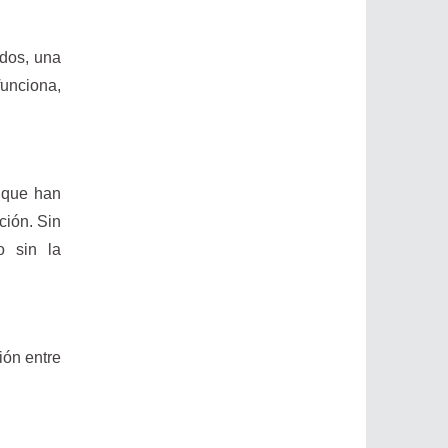
ados, una
funciona,
s que han
ción. Sin
o sin la
ión entre