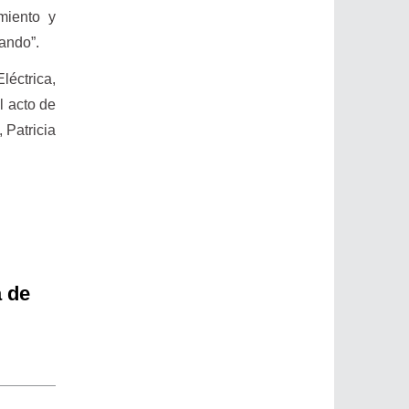
miento y
ando”.
léctrica,
l acto de
 Patricia
a de