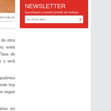
NEWSLETTER
Suscríbase a nuestro boletín de noticias
RA PúBLICA
 de obra
o, entre
 Tasa de
s y será
 pudimos
mente hoy
os seguir
años sin