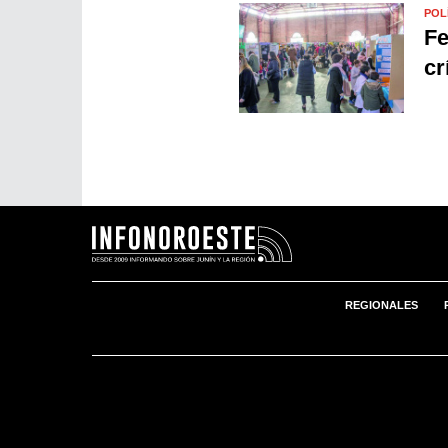
POL
Fe
cr
REGIONALES