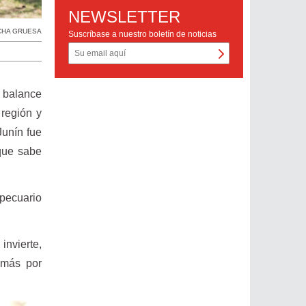
NEWSLETTER
CHA GRUESA
Suscríbase a nuestro boletín de noticias
 balance
 región y
Junín fue
 que sabe
opecuario
nvierte,
 más por