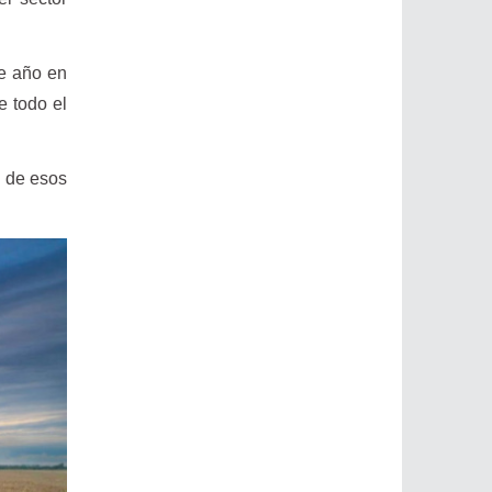
te año en
e todo el
n de esos