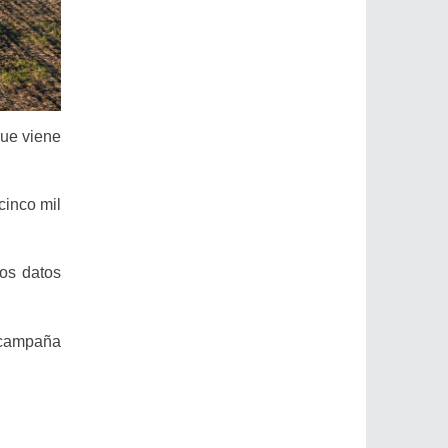
que viene
cinco mil
los datos
a campaña