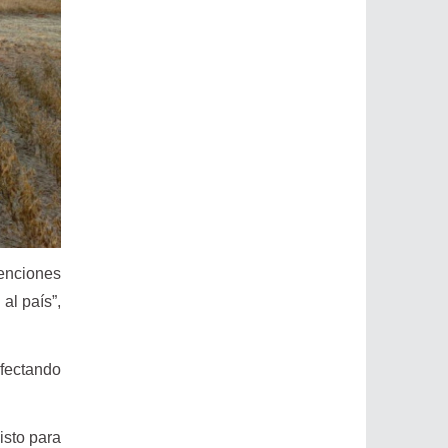
tenciones
al país”,
afectando
listo para