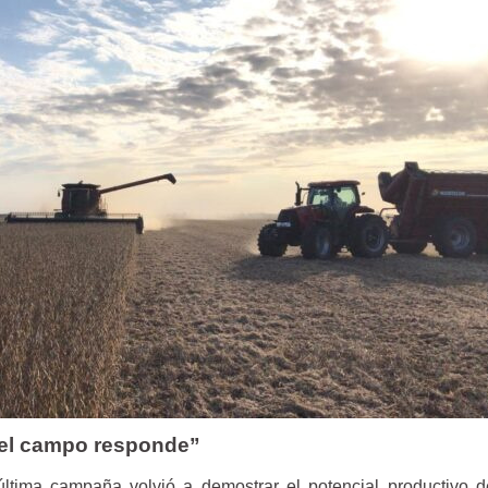
, el campo responde”
ltima campaña volvió a demostrar el potencial productivo d