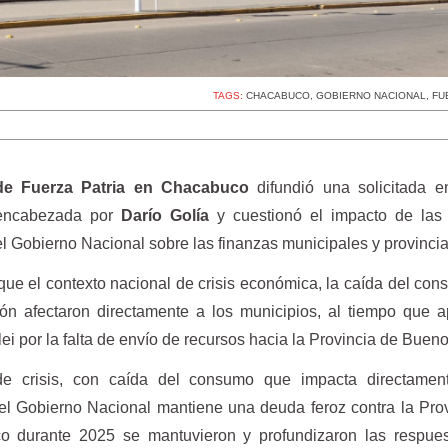
TAGS:
CHACABUCO
,
GOBIERNO NACIONAL
,
FU
de Fuerza Patria en Chacabuco
difundió una solicitada e
n encabezada por
Darío Golía
y cuestionó el impacto de las p
 Gobierno Nacional sobre las finanzas municipales y provincia
ue el contexto nacional de crisis económica, la caída del con
ón afectaron directamente a los municipios, al tiempo que 
lei por la falta de envío de recursos hacia la Provincia de Bueno
de crisis, con caída del consumo que impacta directamen
l Gobierno Nacional mantiene una deuda feroz contra la Pro
 durante 2025 se mantuvieron y profundizaron las respues