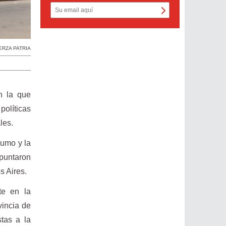
ERZA PATRIA
n la que
olíticas
les.
sumo y la
apuntaron
s Aires.
te en la
vincia de
tas a la