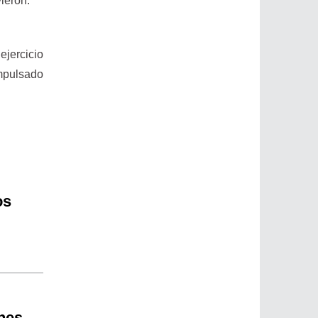
vieron.
ejercicio
impulsado
os
nes