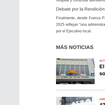
hospital y continuar atendien
Debate por la Rendició
Finalmente, desde Fuerza Pat
2025 reflejan “una administr
por el Ejecutivo local.
MÁS NOTICIAS
ACT
El
so
GRE
AT