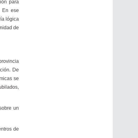
ción para
. En ese
ía lógica
gnidad de
provincia
cción. De
ómicas se
bilados,
 sobre un
entros de