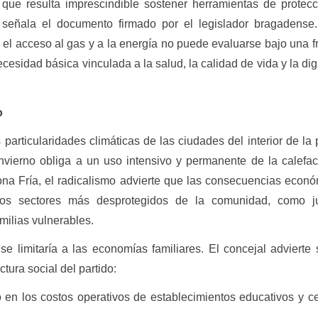
 que resulta imprescindible sostener herramientas de protec
 señala el documento firmado por el legislador bragadense
 el acceso al gas y a la energía no puede evaluarse bajo una fr
ecesidad básica vinculada a la salud, la calidad de vida y la di
o
 particularidades climáticas de las ciudades del interior de la 
nvierno obliga a un uso intensivo y permanente de la calefa
 Zona Fría, el radicalismo advierte que las consecuencias econ
los sectores más desprotegidos de la comunidad, como ju
amilias vulnerables.
e limitaría a las economías familiares. El concejal advierte
ctura social del partido:
 en los costos operativos de establecimientos educativos y c