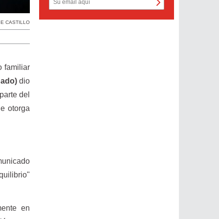
E CASTILLO
 familiar
gado)
dio
parte del
ue otorga
omunicado
uilibrio"
mente en