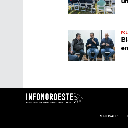
un
POL
Bi
en
REGIONALES