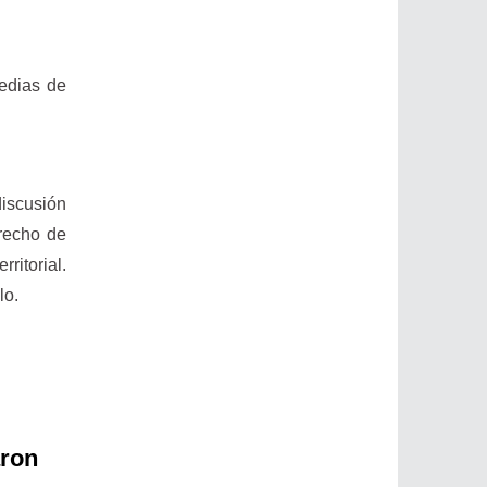
medias de
discusión
erecho de
ritorial.
lo.
aron