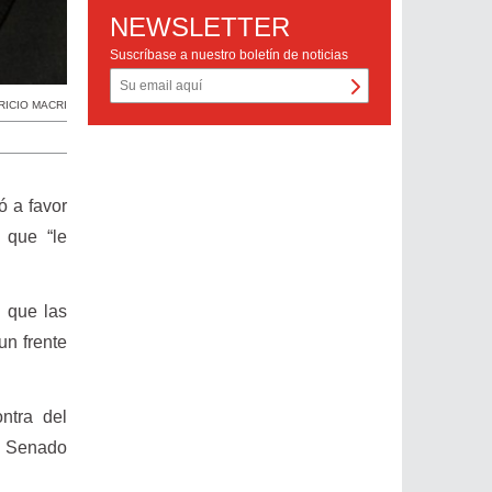
NEWSLETTER
Suscríbase a nuestro boletín de noticias
RICIO MACRI
ó a favor
 que “le
 que las
un frente
ntra del
el Senado