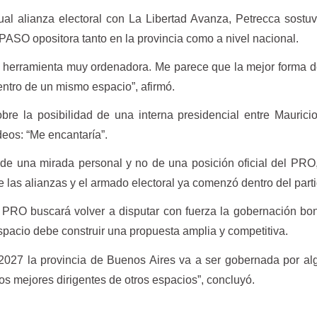
al alianza electoral con La Libertad Avanza, Petrecca sostu
PASO opositora tanto en la provincia como a nivel nacional.
herramienta muy ordenadora. Me parece que la mejor forma d
entro de un mismo espacio”, afirmó.
obre la posibilidad de una interna presidencial entre Maurici
deos: “Me encantaría”.
a de una mirada personal y no de una posición oficial del PR
 las alianzas y el armado electoral ya comenzó dentro del parti
 el PRO buscará volver a disputar con fuerza la gobernación b
spacio debe construir una propuesta amplia y competitiva.
027 la provincia de Buenos Aires va a ser gobernada por al
 mejores dirigentes de otros espacios”, concluyó.