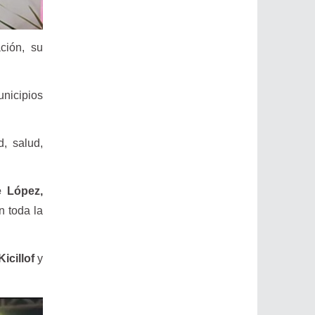
ción, su
unicipios
, salud,
e López,
n toda la
icillof
y