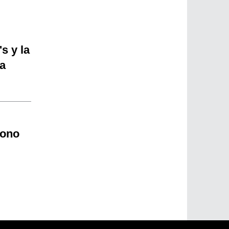
s y la
a
bono