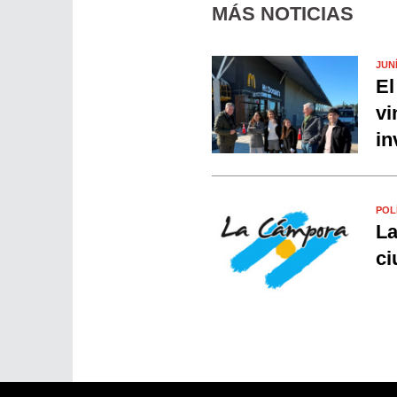
MÁS NOTICIAS
JUN
El
vi
in
POL
La
ci