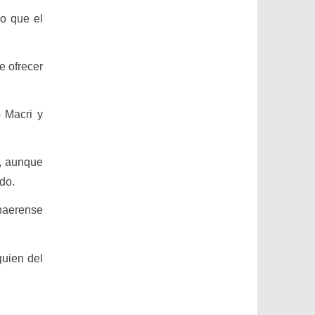
vo que el
e ofrecer
o Macri y
O, aunque
do.
onaerense
guien del