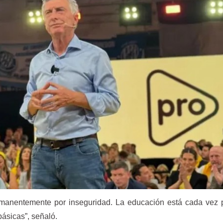
manentemente por inseguridad. La educación está cada vez p
ásicas”, señaló.