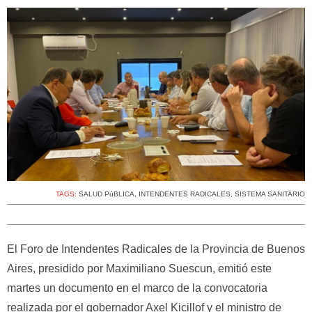
TAGS:
SALUD PúBLICA
,
INTENDENTES RADICALES
,
SISTEMA SANITARIO
El Foro de Intendentes Radicales de la Provincia de Buenos
Aires, presidido por Maximiliano Suescun, emitió este
martes un documento en el marco de la convocatoria
realizada por el gobernador Axel Kicillof y el ministro de