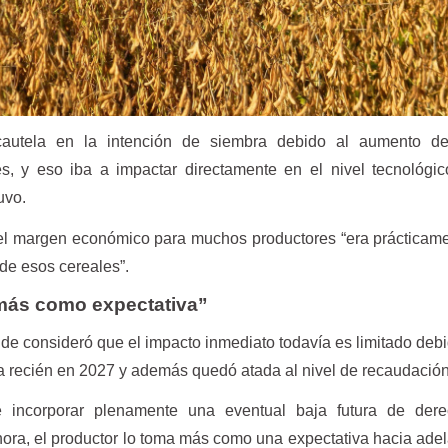
autela en la intención de siembra debido al aumento de
tes, y eso iba a impactar directamente en el nivel tecnológi
uvo.
 el margen económico para muchos productores “era prácticam
 de esos cereales”.
más como expectativa”
lde consideró que el impacto inmediato todavía es limitado deb
 recién en 2027 y además quedó atada al nivel de recaudación 
 incorporar plenamente una eventual baja futura de der
hora, el productor lo toma más como una expectativa hacia ade