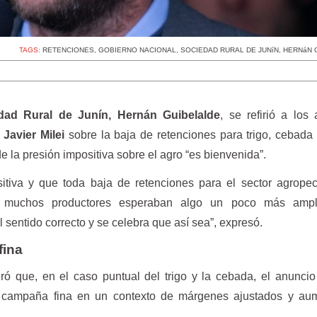
TAGS:
RETENCIONES
,
GOBIERNO NACIONAL
,
SOCIEDAD RURAL DE JUNíN
,
HERNáN 
dad Rural de Junín, Hernán Guibelalde
, se refirió a los
 Javier Milei
sobre la baja de retenciones para trigo, cebada 
 la presión impositiva sobre el agro “es bienvenida”.
tiva y que toda baja de retenciones para el sector agropec
e muchos productores esperaban algo un poco más ampl
 sentido correcto y se celebra que así sea”, expresó.
fina
deró que, en el caso puntual del trigo y la cebada, el anunci
a campaña fina en un contexto de márgenes ajustados y au