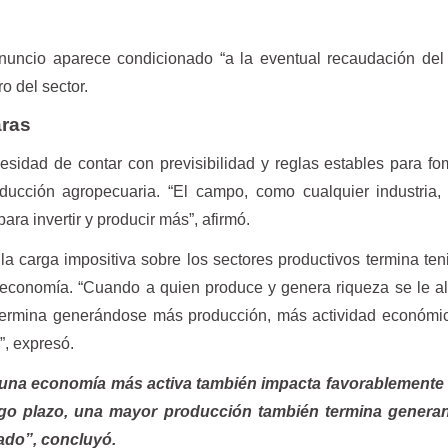
uncio aparece condicionado “a la eventual recaudación del 
o del sector.
aras
cesidad de contar con previsibilidad y reglas estables para fo
ducción agropecuaria. “El campo, como cualquier industria,
para invertir y producir más”, afirmó.
la carga impositiva sobre los sectores productivos termina te
a economía. “Cuando a quien produce y genera riqueza se le al
 termina generándose más producción, más actividad económi
”, expresó.
 una economía más activa también impacta favorablemente 
argo plazo, una mayor producción también termina gener
tado”, concluyó.