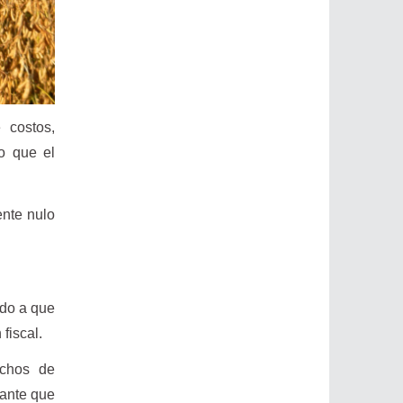
 costos,
co que el
ente nulo
ido a que
fiscal.
echos de
lante que