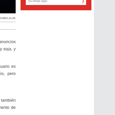
GUIBELALDE
 anuncios
y soja, y
uario es
io, pero
o también
mento de