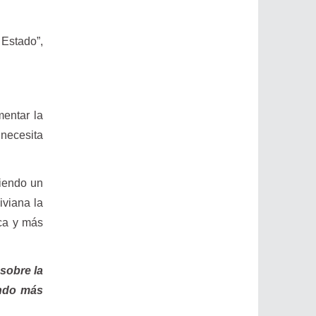
Estado”,
mentar la
 necesita
niendo un
iviana la
ca y más
sobre la
ando más