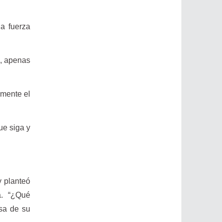
la fuerza
l, apenas
amente el
ue siga y
y planteó
a. “¿Qué
sa de su