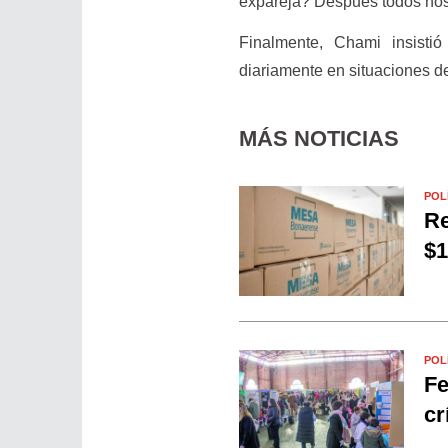
expareja? Después todos nos 
Finalmente, Chami insisti
diariamente en situaciones d
MÁS NOTICIAS
POL
Re
$1
POL
Fe
cr