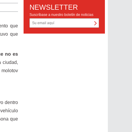
NEWSLETTER
Suscríbase a nuestro boletín de noticias
iento que
stuvo que
e no es
a ciudad,
s molotov
vo dentro
 vehículo
rsona que