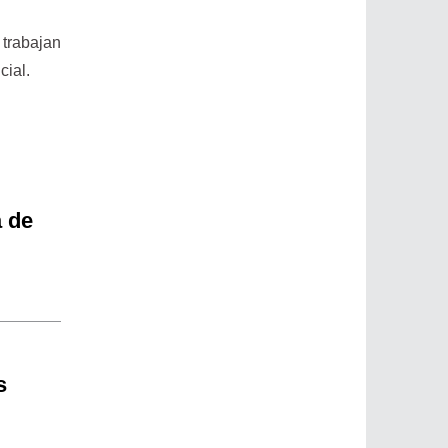
trabajan
cial.
a de
s