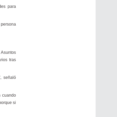
des para
a persona
e Asuntos
rios tras
, señaló
n cuando
porque si