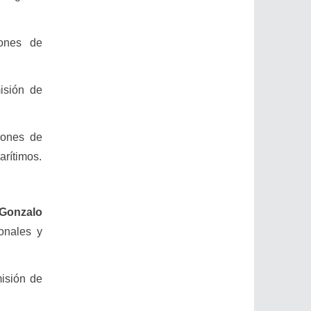
iones de
isión de
siones de
arítimos.
Gonzalo
onales y
misión de