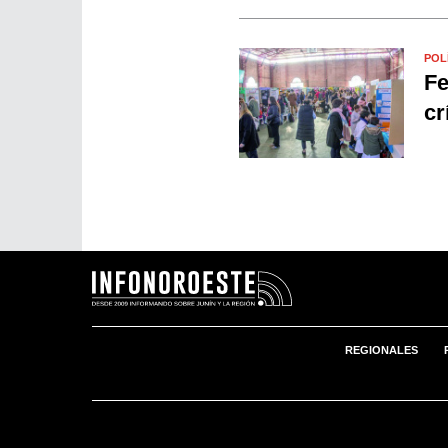
POL
Fe
cr
REGIONALES