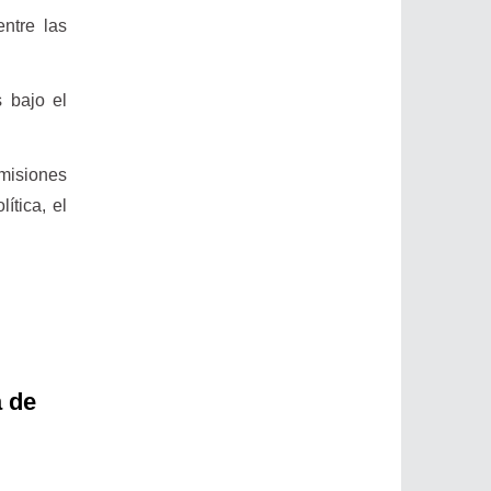
ntre las
 bajo el
omisiones
ítica, el
a de