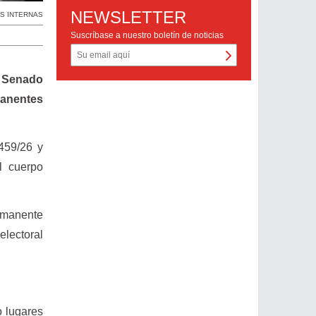
NEWSLETTER
S INTERNAS
Suscríbase a nuestro boletín de noticias
l Senado
manentes
459/26 y
l cuerpo
ermanente
electoral
o lugares