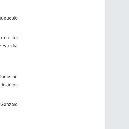
supuesto
n en las
y Familia
 Comisión
distintos
 Gonzalo