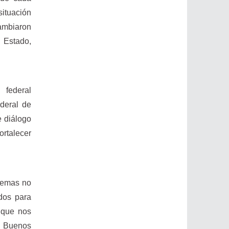
situación
cambiaron
 Estado,
 federal
deral de
e diálogo
ortalecer
lemas no
ados para
o que nos
de Buenos