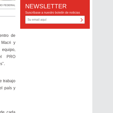
NEWSLETTER
RO FEDERAL
Suscríbase a nuestro boletín de noticias
entro de
 Macri y
 equipo,
y el PRO
es".
e trabajo
el país y
 de cada