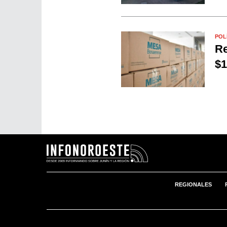
POL
Re
$1
REGIONALES