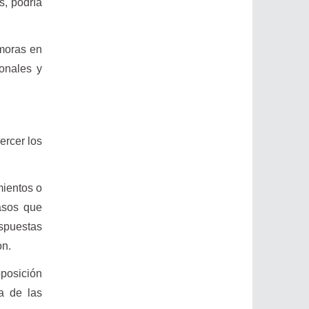
s, podría
emoras en
ionales y
ercer los
mientos o
asos que
espuestas
on.
oposición
a de las