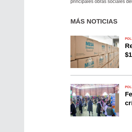
principales obras sociales del
MÁS NOTICIAS
POL
Re
$1
POL
Fe
cr