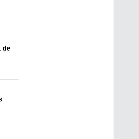
a de
s