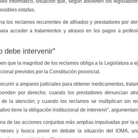
eo informático, situación que, según advierten los legisladore
posibles estafas.
na los reclamos recurrentes de afiliados y prestadores por d
 para acceder a tratamientos y atrasos en los pagos a profes
o debe intervenir”
en que la magnitud de los reclamos obliga a la Legislatura a ej
ional previstos por la Constitución provincial.
recurrir a amparos judiciales para obtener medicamentos, trata
sponden por derecho; cuando los prestadores denuncian atr
de la atención; y cuando los reclamos se multiplican sin r
lativo tiene la obligación institucional de intervenir”, argumentar
una de las acciones conjuntas más amplias impulsadas por la 
 meses y busca poner en debate la situación del IOMA, un