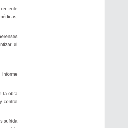
reciente
 médicas,
aerenses
tizar el
 informe
e la obra
y control
s sufrida