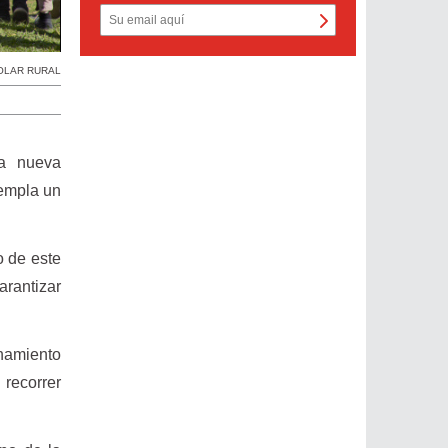
OLAR RURAL
na nueva
templa un
o de este
arantizar
onamiento
 recorrer