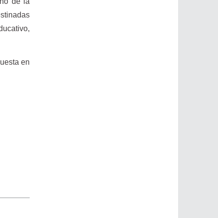
rno de la
estinadas
ducativo,
puesta en