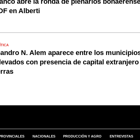
anco abre la ronda de plenarios bonaerense
F en Alberti
ÍTICA
andro N. Alem aparece entre los municipio
levados con presencia de capital extranjero
erras
PROVINCIALES
NACIONALES
PRODUCCIÓN Y AGRO
ENTREVISTAS