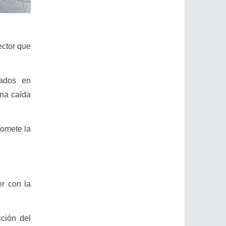
ector que
tados en
una caída
romete la
er con la
ción del