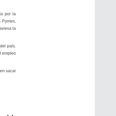
a por la
s Pymes,
aviesa la
del país.
el empleo
den sacar