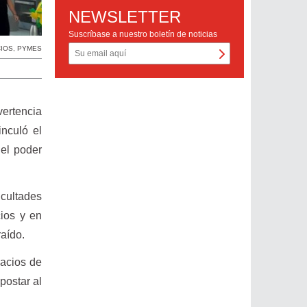
NEWSLETTER
Suscríbase a nuestro boletín de noticias
IOS
,
PYMES
vertencia
nculó el
del poder
icultades
cios y en
aído.
acios de
postar al