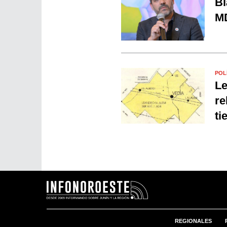
Bi
MD
POL
Le
re
ti
REGIONALES