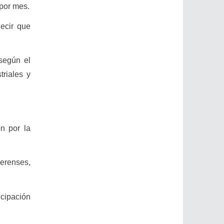
 por mes.
ecir que
 según el
triales y
ón por la
erenses,
icipación