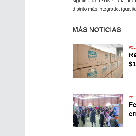
significaría resolver una pro
distrito más integrado, igual
MÁS NOTICIAS
POL
Re
$1
POL
Fe
cr