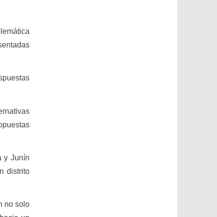
blemática
esentadas
espuestas
ernativas
ropuestas
a y Junín
 distrito
n no solo