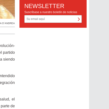
NEWSLETTER
Suscríbase a nuestro boletín de noticias
A D´ANDREA
volución-
el partido
úa siendo
entendido
tegración
salud, el
 parte de