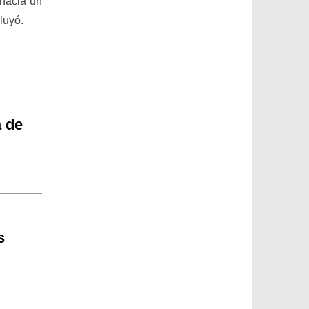
 hacia un
luyó.
a de
s