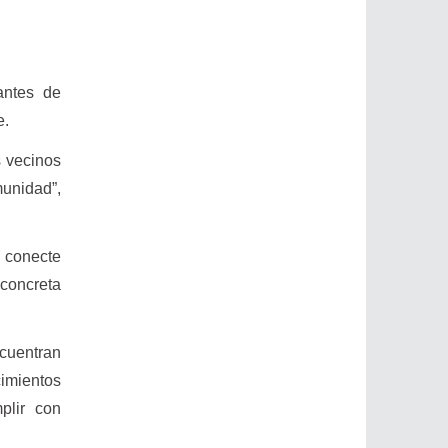
antes de
e.
s vecinos
munidad”,
e conecte
 concreta
ncuentran
cimientos
plir con