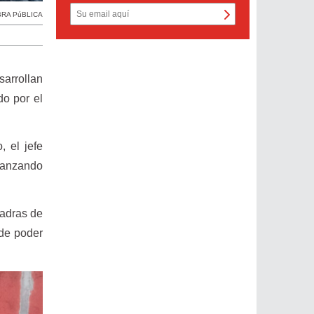
RA PúBLICA
sarrollan
do por el
 el jefe
vanzando
uadras de
de poder