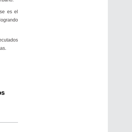
se es el
logrando
ecutados
das.
os