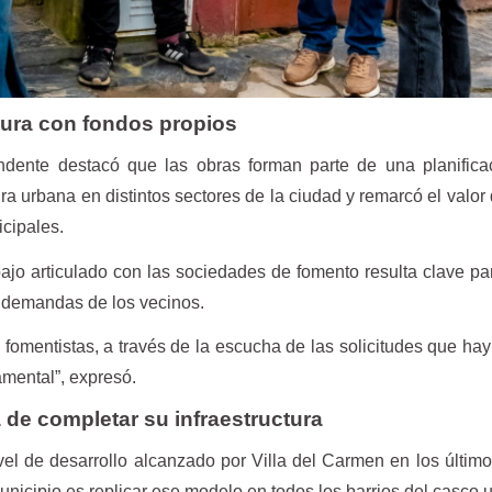
tura con fondos propios
tendente destacó que las obras forman parte de una planific
ura urbana en distintos sectores de la ciudad y remarcó el valor
icipales.
ajo articulado con las sociedades de fomento resulta clave par
s demandas de los vecinos.
 fomentistas, a través de la escucha de las solicitudes que ha
amental”, expresó.
a de completar su infraestructura
ivel de desarrollo alcanzado por Villa del Carmen en los últim
unicipio es replicar ese modelo en todos los barrios del casco 