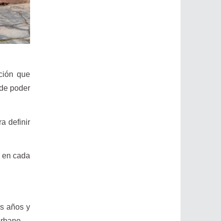
ación que
 de poder
a definir
y en cada
os años y
urbano.