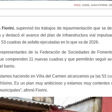
TAGS:
JUNíN
,
JUAN FIORINI
,
OB
 Fiorini
, supervisó los trabajos de repavimentación que se de
n y destacó el avance del plan de infraestructura vial impulsa
s 53 cuadras de asfalto ejecutadas en lo que va de 2026.
epresentantes de la Federación de Sociedades de Fomento,
que comprenden 11 nuevas cuadras y que permitirán seguir a
el barrio.
stamos haciendo en Villa del Carmen alcanzamos ya las 53 c
chísimo. Es un plan muy ambicioso y estamos muy contentos 
unicipales”, afirmó Fiorini.