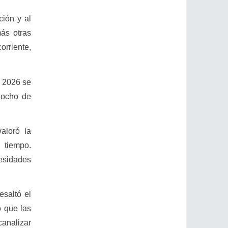
ción y al
ás otras
orriente,
e 2026 se
 ocho de
valoró la
 tiempo.
esidades
resaltó el
ó que las
canalizar