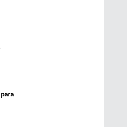
s
 para