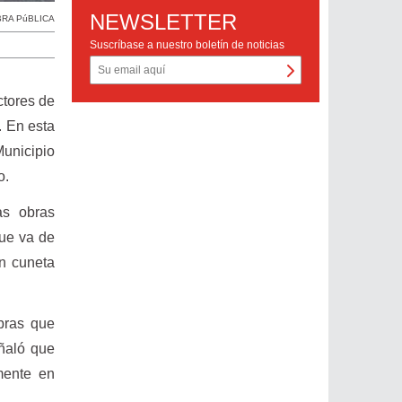
NEWSLETTER
RA PúBLICA
Suscríbase a nuestro boletín de noticias
ctores de
. En esta
Municipio
o.
as obras
que va de
ón cuneta
bras que
eñaló que
mente en