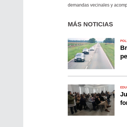
demandas vecinales y acompa
MÁS NOTICIAS
POL
Br
pe
EDU
Ju
fo