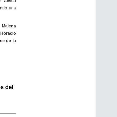
n Cívica
ando una
s Malena
 Horacio
se de la
s del