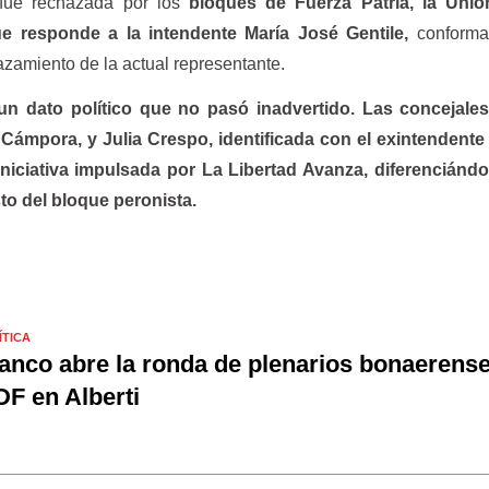
 fue rechazada por los
bloques de Fuerza Patria, la Unió
que responde a la intendente María José Gentile,
conform
azamiento de la actual representante.
un dato político que no pasó inadvertido. Las concejale
 Cámpora, y Julia Crespo, identificada con el exintendente
iciativa impulsada por La Libertad Avanza, diferenciándo
to del bloque peronista.
ÍTICA
anco abre la ronda de plenarios bonaerense
F en Alberti