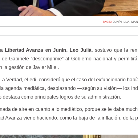
TAGS:
JUNíN
,
LLA
,
MAN
La Libertad Avanza en Junín, Leo Juliá,
sostuvo que la ren
a de Gabinete “descomprime” al Gobierno nacional y permitirá
n la gestión de Javier Milei.
La Verdad, el edil consideró que el caso del exfuncionario hab
n la agenda mediática, desplazando —según su visión— los in
o destaca como principales logros de su administración.
da de aire en cuanto a lo mediático, porque se le daba muc
ad Avanza viene haciendo, como la baja de la inflación, de la 