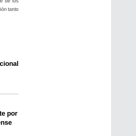
te de los
ión tanto
cional
te por
ense