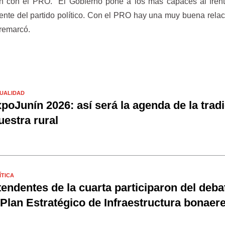
ión con el PRO. "El Gobierno pone a los más capaces al fren
nte del partido político. Con el PRO hay una muy buena relac
 remarcó.
UALIDAD
poJunín 2026: así será la agenda de la tradi
estra rural
ÍTICA
tendentes de la cuarta participaron del deba
 Plan Estratégico de Infraestructura bonaer