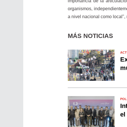
importancia de la articulac
organismos, independienteme
a nivel nacional como local",
MÁS NOTICIAS
ACT
Ex
mu
POL
In
el