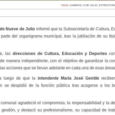
TAGS:
CAMBIOS
,
9 DE JULIO
,
ESTRUCTURA
 de Nueve de Julio
informó que la Subsecretaría de Cultura, 
arte del organigrama municipal, tras la jubilación de su titul
te, las
direcciones de Cultura, Educación y Deportes
con
de manera independiente, con el objetivo de garantizar la co
e las acciones que se llevan adelante en cada una de esas áreas
da luego de que la
intendente María José Gentile
recibie
n se despidió de la función pública tras acogerse a los be
a comunal agradeció el compromiso, la responsabilidad y la d
u gestión, y destacó su profesionalismo, su capacidad de tra