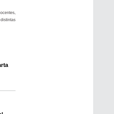
docentes,
distintas
rta