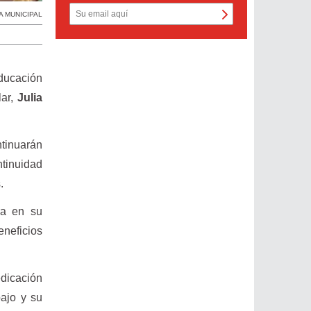
 MUNICIPAL
Educación
ar,
Julia
tinuarán
ntinuidad
.
ra en su
neficios
edicación
bajo y su