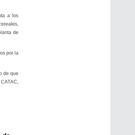
ta a los
cereales,
planta de
os por la
go de que
la CATAC,