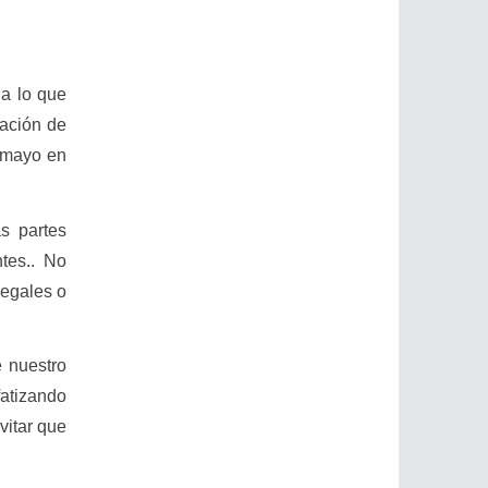
ia lo que
tación de
e mayo en
as partes
tes.. No
legales o
e nuestro
fatizando
vitar que