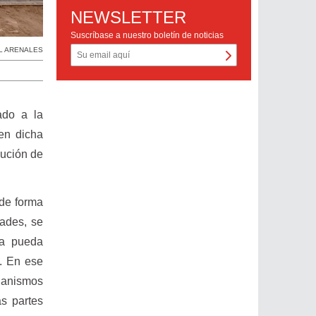
NEWSLETTER
Suscríbase a nuestro boletín de noticias
L ARENALES
ado a la
 en dicha
bución de
 de forma
dades, se
na pueda
o. En ese
rganismos
as partes