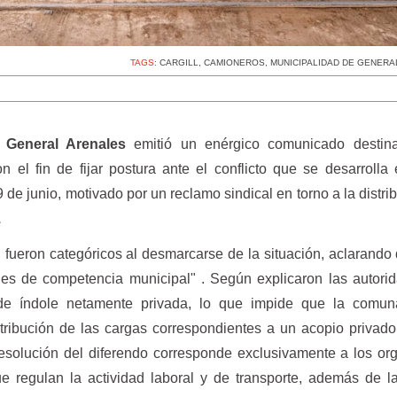
TAGS:
CARGILL
,
CAMIONEROS
,
MUNICIPALIDAD DE GENERA
 General Arenales
emitió un enérgico comunicado destin
on el fin de fijar postura ante el conflicto que se desarrolla
 de junio, motivado por un reclamo sindical en torno a la distri
.
 fueron categóricos al desmarcarse de la situación, aclarando
o es de competencia municipal" . Según explicaron las autori
 de índole netamente privada, lo que impide que la comu
istribución de las cargas correspondientes a un acopio privad
resolución del diferendo corresponde exclusivamente a los o
ue regulan la actividad laboral y de transporte, además de l