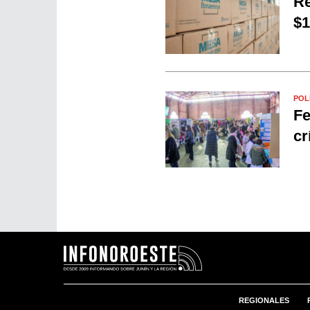
Re
$1
POL
Fe
cr
REGIONALES