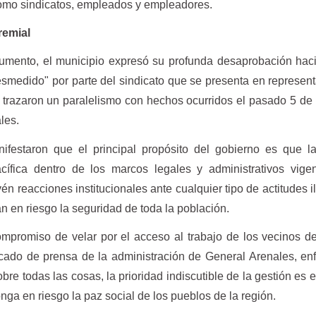
como sindicatos, empleados y empleadores.
remial
umento, el municipio expresó su profunda desaprobación hac
esmedido" por parte del sindicato que se presenta en represen
o, trazaron un paralelismo con hechos ocurridos el pasado 5 d
les.
ifestaron que el principal propósito del gobierno es que l
ífica dentro de los marcos legales y administrativos vigen
vén reacciones institucionales ante cualquier tipo de actitudes i
 en riesgo la seguridad de toda la población.
ompromiso de velar por el acceso al trabajo de los vecinos d
icado de prensa de la administración de General Arenales, en
bre todas las cosas, la prioridad indiscutible de la gestión es e
onga en riesgo la paz social de los pueblos de la región.