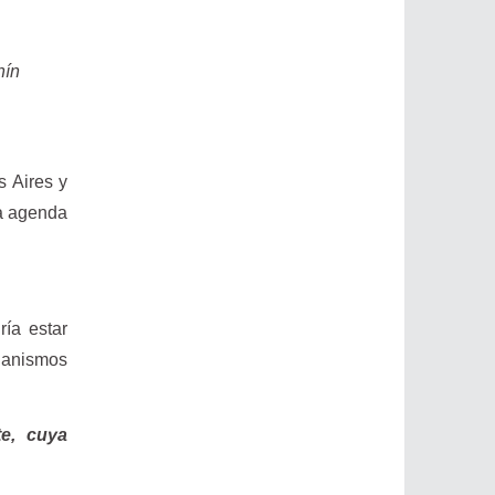
nín
s Aires y
na agenda
ría estar
ganismos
te, cuya