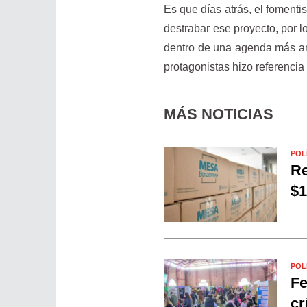
Es que días atrás, el fomenti
destrabar ese proyecto, por l
dentro de una agenda más am
protagonistas hizo referencia
MÁS NOTICIAS
POL
Re
$1
POL
Fe
cr