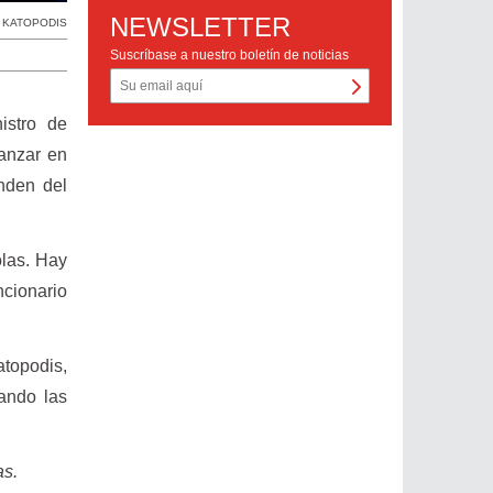
NEWSLETTER
 KATOPODIS
Suscríbase a nuestro boletín de noticias
istro de
anzar en
nden del
olas. Hay
ncionario
atopodis,
sando las
as.