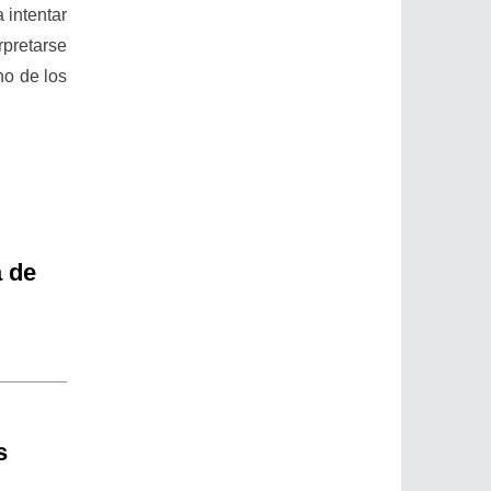
 intentar
rpretarse
no de los
a de
s