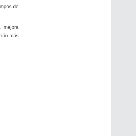
iempos de
a mejora
nción más