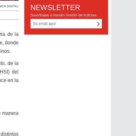
NEWSLETTER
NICA DIGITAL
Suscríbase a nuestro boletín de noticias
ria de la
te, donde
cinos.
to, de la
(HSI) del
nce en la
de manera
distintos