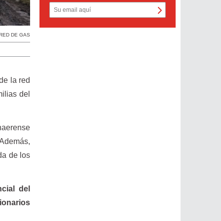
RED DE GAS
de la red
ilias del
onaerense
 Además,
da de los
cial del
ionarios