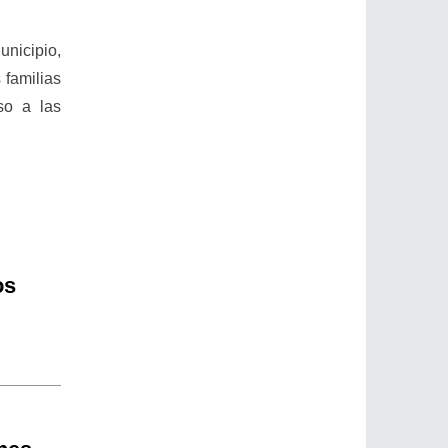
unicipio,
 familias
so a las
os