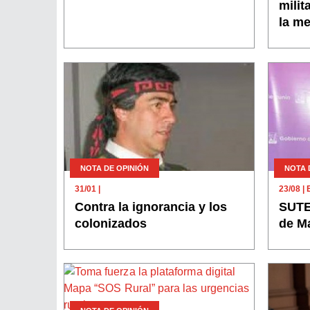
milit
la m
NOTA DE OPINIÓN
NOTA 
31/01
|
23/08
|
Contra la ignorancia y los
SUTEB
colonizados
de Ma