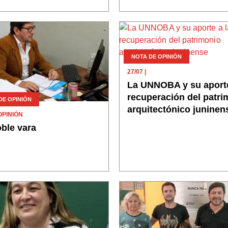
NOTA DE OPINIÓN
27/07
|
La UNNOBA y su aporte
recuperación del patri
DE OPINIÓN
arquitectónico juninen
OPINIÓN
ble vara