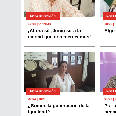
NOTA DE OPINIÓN
NOTA 
19/04
| OPINIÓN
18/04
|
¡Ahora sí! ¡Junín será la
Algo
ciudad que nos merecemos!
NOTA DE OPINIÓN
NOTA 
09/03
| #8M
01/03
|
¿Somos la generación de la
Por 
igualdad?
peda