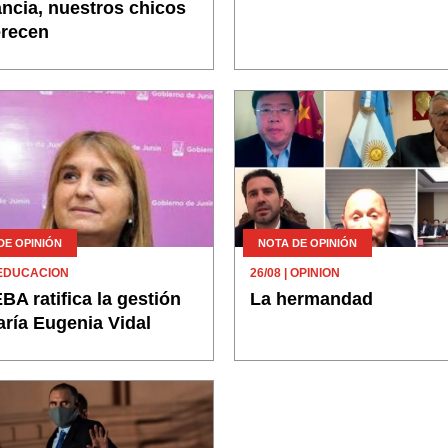
ancia, nuestros chicos
erecen
DE OPINIÓN
NOTA DE OPINIÓN
 EDUCACION
26/08
| OPINION
A ratifica la gestión
La hermandad
ría Eugenia Vidal