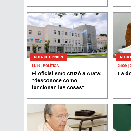
NOTA DE OPINIÓN
NOTA 
11/10
| POLÍTICA
24/09
| 
El oficialismo cruzó a Arata:
La do
"desconoce como
funcionan las cosas"