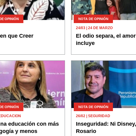
DE OPINIÓN
NOTA DE OPINIÓN
24/03
| 24 DE MARZO
 en que Creer
El odio separa, el amor
incluye
DE OPINIÓN
NOTA DE OPINIÓN
 EDUCACION
26/02
| SEGURIDAD
una educación con más
Inseguridad: Ni Disney,
gogía y menos
Rosario