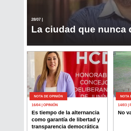
28/07
|
La ciudad que nunca d
NOTA DE OPINIÓN
NOTA 
16/04
| OPINIÓN
14/03
| 
Es tiempo de la alternancia
No va
como garantía de libertad y
transparencia democrática