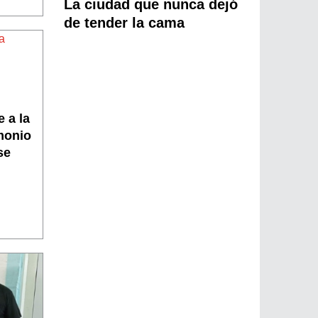
La ciudad que nunca dejó
de tender la cama
 a la
monio
se